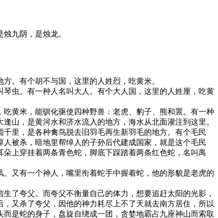
是烛九阴，是烛龙。
方。有个胡不与国，这里的人姓烈，吃黄米。
琴虫。有一种人名叫大人。有个大人国，这里的人姓厘，吃黄
吃黄米，能驯化驱使四种野兽：老虎、豹子、熊和罴。有一种
大逢山，是黄河水和济水流入的地方，海水从北面灌注到这里。
圆千里，是各种禽鸟脱去旧羽毛再生新羽毛的地方。有个毛民
绰人被杀，暗地里帮绰人的子孙后代建成国家，就是这个毛民
耳朵上穿挂着两条青色蛇，脚底下踩踏着两条红色蛇，名叫禺
。又有一个神人，嘴里衔着蛇手中握着蛇，他的形貌是老虎的
生了夸父。而夸父不衡量自己的体力，想要追赶太阳的光影，
后，又杀了夸父，因他的神力耗尽上不了天就去南方居住，所以
头而是蛇的身子，盘旋自绕成一团，贪婪地霸占九座神山而索取