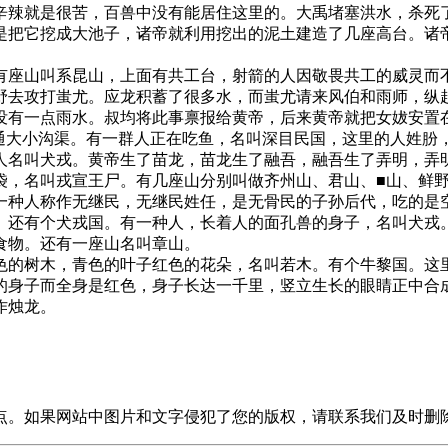
辛辣就是很苦，百兽中没有能居住这里的。大禹堵塞洪水，杀死
是把它挖成大池子，诸帝就利用挖出的泥土建造了几座高台。诸
座山叫系昆山，上面有共工台，射箭的人因敬畏共工的威灵而不
野去攻打蚩尤。应龙积蓄了很多水，而蚩尤请来风伯和雨师，纵
没有一点雨水。叔均将此事禀报给黄帝，后来黄帝就把女妭安置
通大小沟渠。有一群人正在吃鱼，名叫深目民国，这里的人姓朌
人名叫犬戎。黄帝生了苗龙，苗龙生了融吾，融吾生了弄明，弄
袋，名叫戎宣王尸。有几座山分别叫做齐州山、君山、■山、鲜
一种人称作无继民，无继民姓任，是无骨民的子孙后代，吃的是空
。还有个犬戎国。有一种人，长着人的面孔兽的身子，名叫犬戎
食物。还有一座山名叫章山。
的树木，青色的叶子红色的花朵，名叫若木。有个牛黎国。这里
的身子而全身是红色，身子长达一千里，竖立生长的眼睛正中合
作烛龙。
点。如果网站中图片和文字侵犯了您的版权，请联系我们及时删