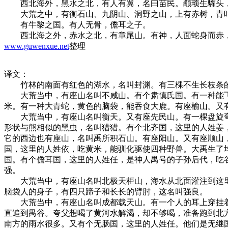
西北海外，黑水之北，有人有翼，名曰苗民。颛顼生驩头，
大荒之中，有衡石山、九阴山、洞野之山，上有赤树，青
有牛黎之国。有人无骨，儋耳之子。
西北海之外，赤水之北，有章尾山。有神，人面蛇身而赤，
www.guwenxue.net
整理
译文：
竹林的南面有红色的湖水，名叫封渊。有三棵不生长枝条的
大荒当中，有座山名叫不咸山。有个肃慎氏国。有一种能飞
米。有一种大青蛇，黄色的脑袋，能吞食大鹿。有座榆山。又
大荒当中，有座山名叫衡天。又有座先民山。有一棵盘旋弯
形状与熊相似的黑虫，名叫猎猎。有个北齐国，这里的人姓姜
它的西边也有座山，名叫禹所积石山。有座阳山。又有座顺山
国，这里的人姓依，吃黄米，能驯化驱使四种野兽。大禹生了
国。有个儋耳国，这里的人姓任，是神人禺号的子孙后代，吃
强。
大荒当中，有座山名叫北极天柜山，海水从北面灌注到这里
脑袋人的身子，有四只蹄子和长长的臂肘，这名叫强良。
大荒当中，有座山名叫成都载天山。有一个人的耳上穿挂着
直追到禺谷。夸父想喝了黄河水解渴，却不够喝，准备跑到北
南方的雨水很多。又有个无肠国，这里的人姓任。他们是无继