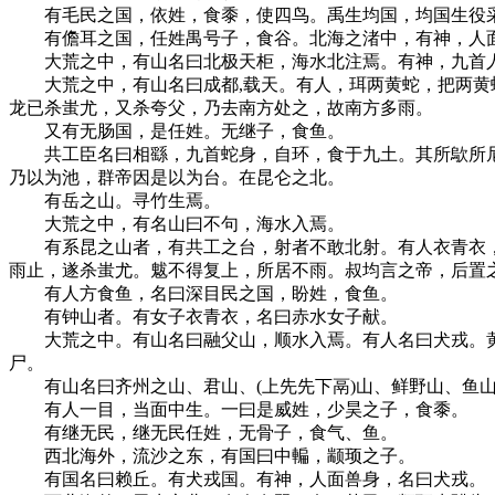
有毛民之国，依姓，食黍，使四鸟。禹生均国，均国生役采
有儋耳之国，任姓禺号子，食谷。北海之渚中，有神，人面
大荒之中，有山名曰北极天柜，海水北注焉。有神，九首人
大荒之中，有山名曰成都,载天。有人，珥两黄蛇，把两黄蛇
龙已杀蚩尤，又杀夸父，乃去南方处之，故南方多雨。
又有无肠国，是任姓。无继子，食鱼。
共工臣名曰相繇，九首蛇身，自环，食于九土。其所歍所尼
乃以为池，群帝因是以为台。在昆仑之北。
有岳之山。寻竹生焉。
大荒之中，有名山曰不句，海水入焉。
有系昆之山者，有共工之台，射者不敢北射。有人衣青衣，
雨止，遂杀蚩尤。魃不得复上，所居不雨。叔均言之帝，后置
有人方食鱼，名曰深目民之国，盼姓，食鱼。
有钟山者。有女子衣青衣，名曰赤水女子献。
大荒之中。有山名曰融父山，顺水入焉。有人名曰犬戎。黄
尸。
有山名曰齐州之山、君山、(上先先下鬲)山、鲜野山、鱼
有人一目，当面中生。一曰是威姓，少昊之子，食黍。
有继无民，继无民任姓，无骨子，食气、鱼。
西北海外，流沙之东，有国曰中䡢，颛顼之子。
有国名曰赖丘。有犬戎国。有神，人面兽身，名曰犬戎。