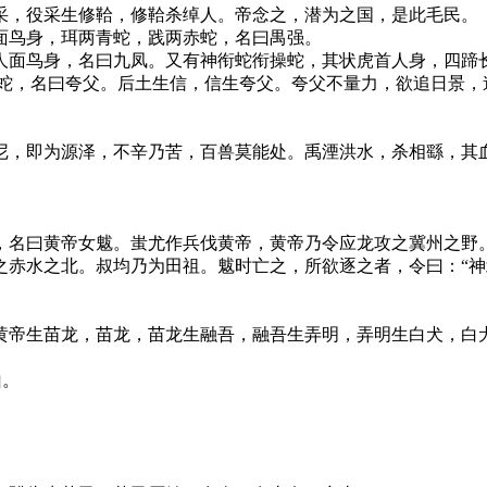
，役采生修鞈，修鞈杀绰人。帝念之，潜为之国，是此毛民。
鸟身，珥两青蛇，践两赤蛇，名曰禺强。
面鸟身，名曰九凤。又有神衔蛇衔操蛇，其状虎首人身，四蹄
，名曰夸父。后土生信，信生夸父。夸父不量力，欲追日景，
，即为源泽，不辛乃苦，百兽莫能处。禹湮洪水，杀相繇，其血
名曰黄帝女魃。蚩尤作兵伐黄帝，黄帝乃令应龙攻之冀州之野。
之赤水之北。叔均乃为田祖。魃时亡之，所欲逐之者，令曰：“神
帝生苗龙，苗龙，苗龙生融吾，融吾生弄明，弄明生白犬，白犬
山。