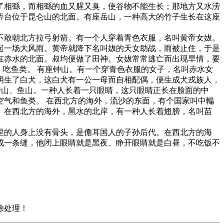
了相繇，而相繇的血又腥又臭，使谷物不能生长；那地方又水涝
帝台位于昆仑山的北面。有座岳山，一种高大的竹子生长在这座
敢朝北方拉弓射箭。有一个人穿着青色衣服，名叫黄帝女妭。
起一场大风雨。黄帝就降下名叫妭的天女助战，雨被止住，于是
在赤水的北面。叔均便做了田神。女妭常常逃亡而出现旱情，要
，吃鱼类。 有座钟山。有一个穿青色衣服的女子，名叫赤水女
明生了白犬，这白犬有一公一母而自相配偶，便生成犬戎族人，
野山、鱼山。一种人长着一只眼睛，这只眼睛正长在脸面的中
气和鱼类。 在西北方的海外，流沙的东面，有个国家叫中䡢
。在西北方的海外，黑水的北岸，有一种人长着翅膀，名叫苗
的人身上没有骨头，是儋耳国人的子孙后代。在西北方的海
成一条缝，他闭上眼睛就是黑夜、睁开眼睛就是白昼，不吃饭不
除处理！