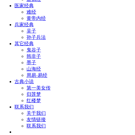
医家经典
难经
黄帝内经
兵家经典
吴子
孙子兵法
其它经典
鬼谷子
韩非子
墨子
山海经
周易·易经
古典小说
第一美女传
归莲梦
红楼梦
联系我们
关于我们
友情链接
联系我们