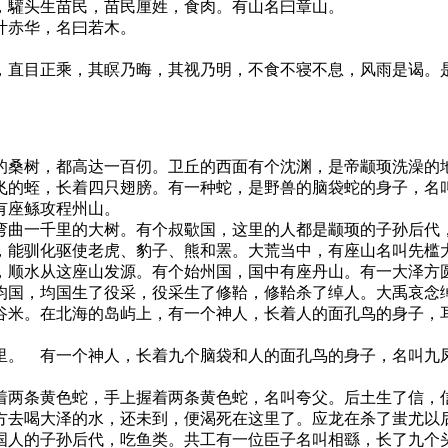
驩头生苗民，苗民厘姓，食肉。有山名曰章山。
叶赤华，名曰若木。
直目正乘，其瞑乃晦，其视乃明，不食不寝不息，风雨是谒。
桑树，都高达一百仞。卫丘的西面有个沈渊，是帝颛顼洗澡的地
的蛭，长着四只翅膀。有一种蛇，是野兽的脑袋蛇的身子，名叫
有座鲧攻程州山。
曲一千里的大树。有个叔歜国，这里的人都是颛顼的子孙后代，
，能驯化驱使老虎、豹子、熊和罴。大荒当中，有座山名叫先槛
，顺水从这座山发源。有个始州国，国中有座丹山。有一大泽方
均国，均国生了役采，役采生了修鞈，修鞈杀了绰人。大禹哀念
谷米。在北海的岛屿上，有一个神人，长着人的面孔鸟的身子，
。 有一个神人，长着九个脑袋和人的面孔鸟的身子，名叫九凤
两条黄色蛇，手上握着两条黄色蛇，名叫夸父。后土生了信，信
方去喝大泽的水，还未到，便渴死在这里了。应龙在杀了蚩尤以
国人的子孙后代，吃鱼类。共工有一位臣子名叫相繇，长了九个