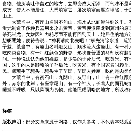
食物。他所喷吐停留过的地方，立即变成大沼泽，而气味不是
成灾，使人不能居住。大禹填塞它，屡次填塞而屡次塌陷，于
山上。
大荒当中，有座山名叫不句山，海水从北面灌注到这里。有
蚩尤制造了多种兵器用来攻击黄帝，黄帝便派应龙到冀州的原
杀死蚩尤。女妭因神力耗尽而不能再回到天上，她居住的地方
想驱逐她，便祷告说：“神啊请向北去吧！”事先清除水道，疏
子魃。荒当中，有座山名叫融父山，顺水流入这座山。有一种
吃肉类食物。有一种红颜色的野兽，形状像普通的马却没有脑
间。一种说法认为他们姓威，是少昊的子孙后代，吃黄米。有
国，这里的人是颛顼的子孙后代，吃黄米。有个国家名叫赖丘
民。颛顼生了驩头，驩头生了苗民，苗民人姓厘，吃的是肉类
大荒当中，有衡石山，九阴山、灰野山，山上有一种红颜色
外，赤水的北岸，有座章尾山。有一个神人，长着人的面孔蛇
睡觉不呼吸，只以风雨为食物。他能照耀阴暗的地方，所以称
标签
：
版权声明
：部分文章来源于网络，仅作为参考，不代表本站观