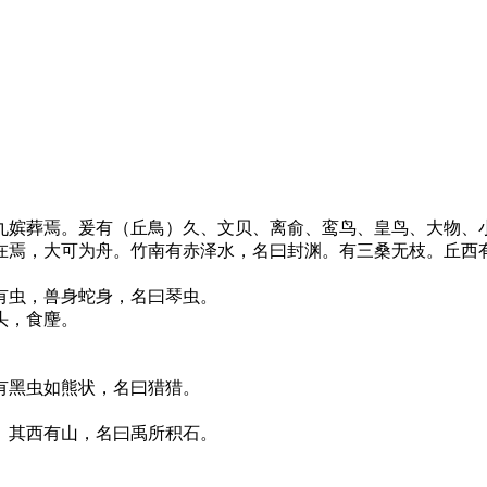
嫔葬焉。爰有（丘鳥）久、文贝、离俞、鸾鸟、皇鸟、大物、小
在焉，大可为舟。竹南有赤泽水，名曰封渊。有三桑无枝。丘西
虫，兽身蛇身，名曰琴虫。
头，食麈。
黑虫如熊状，名曰猎猎。
其西有山，名曰禹所积石。