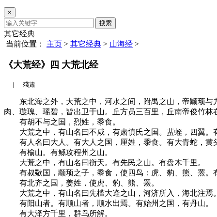
×
搜索
其它经典
当前位置：
主页
>
其它经典
>
山海经
>
《大荒经》四 大荒北经
|
殘簫
东北海之外，大荒之中，河水之间，附禺之山，帝颛顼与九
肉、璇瑰、瑶碧，皆出卫于山。丘方员三百里，丘南帝俊竹林
有胡不与之国，烈姓，黍食。
大荒之中，有山名曰不咸，有肃慎氏之国。蜚蛭，四翼。有
有人名曰大人。有大人之国，厘姓，黍食。有大青蛇，黄
有榆山。有鲧攻程州之山。
大荒之中，有山名曰衡天。有先民之山。有盘木千里。
有叔歜国，颛顼之子，黍食，使四鸟：虎、豹、熊、罴。有
有北齐之国，姜姓，使虎、豹、熊、罴。
大荒之中，有山名曰先槛大逢之山，河济所入，海北注焉。
有阳山者。有顺山者，顺水出焉。有始州之国，有丹山。
有大泽方千里，群鸟所解。