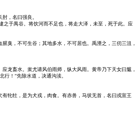
长肘，名曰强良。
逮之于禺谷。将饮河而不足也，将走大泽，未至，死于此。应
腥臭，不可生谷；其地多水，不可居也。禹湮之，三仞三沮，
应龙畜水。蚩尤请风伯雨师，纵大风雨。黄帝乃下天女曰魃，
北行！”先除水道，决通沟渎。
有牝牡，是为犬戎，肉食。有赤兽，马状无首，名曰戎宣王