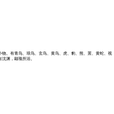
物。有青鸟、琅鸟、玄鸟、黄鸟、虎、豹、熊、罴、黄蛇、视
有沈渊，颛顼所浴。