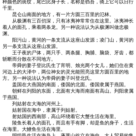
种颜色的斑纹，尾巴比身子长，名称是驺吾，骑上它可以日行
千里。
昆仑山南面的地方，有一片方圆三百里的氾林。
从极渊有三百仞深，只有冰夷神常常住在这里。冰夷神长
着人的面孔，乘着两条龙。另一种说法认为从极渊叫做忠极
渊。
阳污山，黄河的一条支流从这座山发源；凌门山，黄河的
另一条支流从这座山发源。
王子夜的尸体，两只手、两条腿、胸脯、脑袋、牙齿，都
斩断而分散在不同地方。
帝舜的妻子登比氏生了宵明、烛光两个女儿，她们住在黄
河边上的大泽中，两位神女的灵光能照亮这里方圆百里的地
方。另一种说法认为帝舜的妻子叫登北氏。
盖国在大燕国的南面，倭国的北面。倭国隶属于燕国。
朝鲜在列阳的东面，北面有大海而南面有高山。列阳隶属
于燕国。
列姑射在大海的河州上。
姑射国在海中，隶属于列姑射。
射姑国的西南部，高山环绕着它大蟹生活在海里。
陵鱼长着人的面孔，而且有手有脚，却是鱼的身子，生活
在海里。大鯾鱼生活在海里。
明组邑生活在海岛上。蓬莱山屹立在海中。大人贸易的集