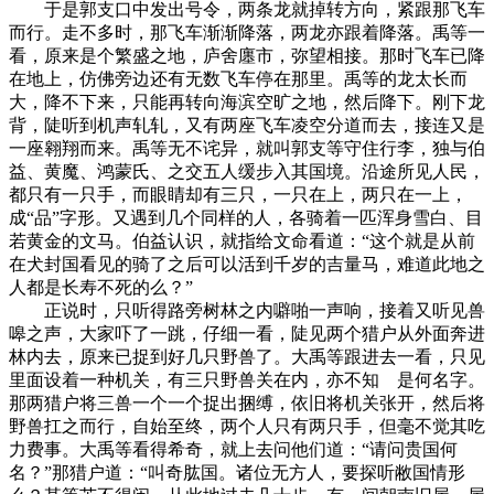
于是郭支口中发出号令，两条龙就掉转方向，紧跟那飞车
而行。走不多时，那飞车渐渐降落，两龙亦跟着降落。禹等一
看，原来是个繁盛之地，庐舍廛市，弥望相接。那时飞车已降
在地上，仿佛旁边还有无数飞车停在那里。禹等的龙太长而
大，降不下来，只能再转向海滨空旷之地，然后降下。刚下龙
背，陡听到机声轧轧，又有两座飞车凌空分道而去，接连又是
一座翱翔而来。禹等无不诧异，就叫郭支等守住行李，独与伯
益、黄魔、鸿蒙氏、之交五人缓步入其国境。沿途所见人民，
都只有一只手，而眼睛却有三只，一只在上，两只在一上，
成“品”字形。又遇到几个同样的人，各骑着一匹浑身雪白、目
若黄金的文马。伯益认识，就指给文命看道：“这个就是从前
在犬封国看见的骑了之后可以活到千岁的吉量马，难道此地之
人都是长寿不死的么？”
正说时，只听得路旁树林之内噼啪一声响，接着又听见兽
嗥之声，大家吓了一跳，仔细一看，陡见两个猎户从外面奔进
林内去，原来已捉到好几只野兽了。大禹等跟进去一看，只见
里面设着一种机关，有三只野兽关在内，亦不知 是何名字。
那两猎户将三兽一个一个捉出捆缚，依旧将机关张开，然后将
野兽扛之而行，自始至终，两个人只有两只手，但毫不觉其吃
力费事。大禹等看得希奇，就上去问他们道：“请问贵国何
名？”那猎户道：“叫奇肱国。诸位无方人，要探听敝国情形