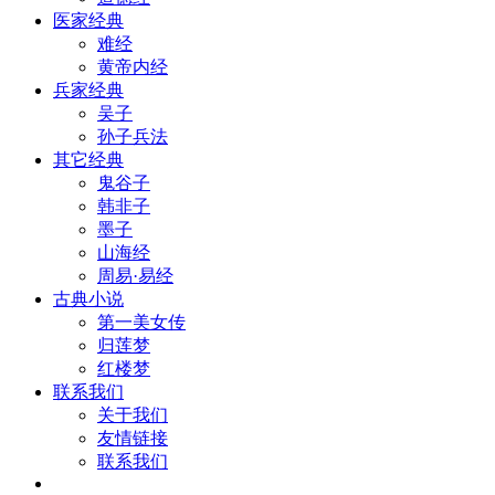
医家经典
难经
黄帝内经
兵家经典
吴子
孙子兵法
其它经典
鬼谷子
韩非子
墨子
山海经
周易·易经
古典小说
第一美女传
归莲梦
红楼梦
联系我们
关于我们
友情链接
联系我们