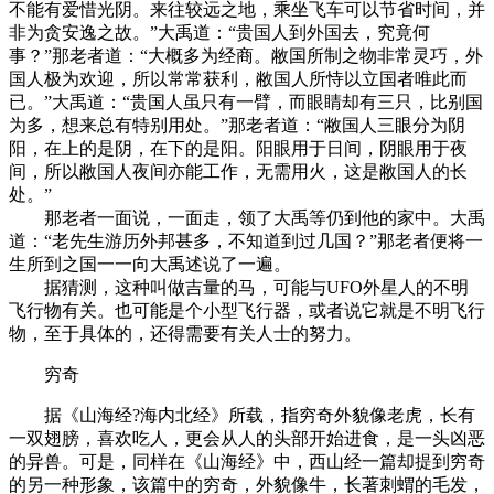
不能有爱惜光阴。来往较远之地，乘坐飞车可以节省时间，并
非为贪安逸之故。”大禹道：“贵国人到外国去，究竟何
事？”那老者道：“大概多为经商。敝国所制之物非常灵巧，外
国人极为欢迎，所以常常获利，敝国人所恃以立国者唯此而
已。”大禹道：“贵国人虽只有一臂，而眼睛却有三只，比别国
为多，想来总有特别用处。”那老者道：“敝国人三眼分为阴
阳，在上的是阴，在下的是阳。阳眼用于日间，阴眼用于夜
间，所以敝国人夜间亦能工作，无需用火，这是敝国人的长
处。”
那老者一面说，一面走，领了大禹等仍到他的家中。大禹
道：“老先生游历外邦甚多，不知道到过几国？”那老者便将一
生所到之国一一向大禹述说了一遍。
据猜测，这种叫做吉量的马，可能与UFO外星人的不明
飞行物有关。也可能是个小型飞行器，或者说它就是不明飞行
物，至于具体的，还得需要有关人士的努力。
穷奇
据《山海经?海内北经》所载，指穷奇外貌像老虎，长有
一双翅膀，喜欢吃人，更会从人的头部开始进食，是一头凶恶
的异兽。可是，同样在《山海经》中，西山经一篇却提到穷奇
的另一种形象，该篇中的穷奇，外貌像牛，长著刺蝟的毛发，