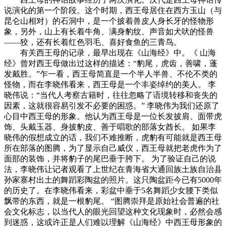
说演化的第一个阶段。这个时期，西王母居住在西方玉山（与
昆仑山相对）的石洞中，是一个披着兽皮人身长牙的怪物形
象，另外，山上有长着牛角、满身豹纹、声音如犬吠的怪兽
——狡，还有长着红色羽毛、喜好食鱼的三青鸟。
有关西王母的记录，最早出现在《山海经》中。《 山海
经》曾对西王母做出过这样的描述：“豹尾，虎齿，善啸，蓬
发戴胜。”乍一看，西王母简直是一个半人半兽、不伦不类的
怪物，而在李晓伟看来，西王母是一个丰姿绰约的美人。 李
晓伟说：“当代人考察古籍时，往往忽略了语境转移和丧失的
因素，这就很容易引发不必要的困惑。” 李晓伟为我们还原了
心目中西王母的形象。他认为西王母是一位长发披肩、面带虎
饰、头戴玉器、身披豹皮、善于唱歌的部落女酋长。 如果李
晓伟的假想成立的话，我们不难推断，虎豹有可能就是西王母
所在部落的图腾，为了显示自己威仪，西王母就把老虎作为了
面部的装饰，并将豹子的尾巴垂于胯下。 为了验证自己的说
法，李晓伟让记者观看了上世纪在青海省大通回族土族自治县
孙家寨村出土的舞蹈彩陶盆的照片。这只陶盆距今已有5000年
的历史了。在李晓伟看来，彩盆中垂于5名舞蹈少女腰下类似
飘带的东西，就是一根豹尾。 “图腾崇拜是原始社会普遍的社
会文化标志，以当代人的眼光回望这种文化现象时，必然会感
到迷惑，这或许正是人们难以理解《山海经》中西王母形象的