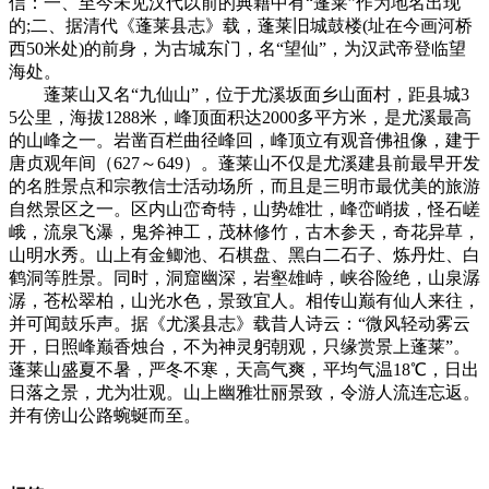
信：一、至今未见汉代以前的典籍中有“蓬莱”作为地名出现
的;二、据清代《蓬莱县志》载，蓬莱旧城鼓楼(址在今画河桥
西50米处)的前身，为古城东门，名“望仙”，为汉武帝登临望
海处。
蓬莱山又名“九仙山”，位于尤溪坂面乡山面村，距县城3
5公里，海拔1288米，峰顶面积达2000多平方米，是尤溪最高
的山峰之一。岩凿百栏曲径峰回，峰顶立有观音佛祖像，建于
唐贞观年间（627～649）。蓬莱山不仅是尤溪建县前最早开发
的名胜景点和宗教信士活动场所，而且是三明市最优美的旅游
自然景区之一。区内山峦奇特，山势雄壮，峰峦峭拔，怪石嵯
峨，流泉飞瀑，鬼斧神工，茂林修竹，古木参天，奇花异草，
山明水秀。山上有金鲫池、石棋盘、黑白二石子、炼丹灶、白
鹤洞等胜景。同时，洞窟幽深，岩壑雄峙，峡谷险绝，山泉潺
潺，苍松翠柏，山光水色，景致宜人。相传山巅有仙人来往，
并可闻鼓乐声。据《尤溪县志》载昔人诗云：“微风轻动雾云
开，日照峰巅香烛台，不为神灵躬朝观，只缘赏景上蓬莱”。
蓬莱山盛夏不暑，严冬不寒，天高气爽，平均气温18℃，日出
日落之景，尤为壮观。山上幽雅壮丽景致，令游人流连忘返。
并有傍山公路蜿蜒而至。