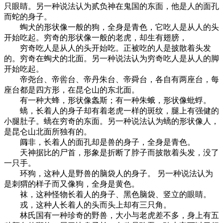
只眼睛。另一种说法认为贰负神在鬼国的东面，他是人的面孔
而蛇的身子。
蜪犬的形状像一般的狗，全身是青色，它吃人是从人的头
开始吃起。穷奇的形状像一般的老虎，却生有翅膀，
穷奇吃人是从人的头开始吃。正被吃的人是披散着头发
的。穷奇在蜪犬的北面。另一种说法认为穷奇吃人是从人的脚
开始吃起。
帝尧台、帝喾台、帝丹朱台、帝舜台，各自有两座台，每
座台都是四方形，在昆仑山的东北面。
有一种大蜂，形状像螽斯；有一种朱蛾，形状像蚍蜉。
蟜，长着人的身子却有着老虎一样的斑纹，腿上有强健的
小腿肚子。蟜在穷奇的东面。另一种说法认为蟜的形状像人，
是昆仑山北面所独有的。
阘非，长着人的面孔却是兽的身子，全身是青色。
天神据比的尸首，形象是折断了脖子而披散着头发，没了
一只手。
环狗，这种人是野兽的脑袋人的身子。 另一种说法认为
是刺猬的样子而又像狗，全身是黄色。
袜，这种怪物长着人的身子、黑色脑袋、竖立的眼睛。
戎，这种人长着人的头而头上却有三只角。
林氏国有一种珍奇的野兽，大小与老虎差不多，身上有五