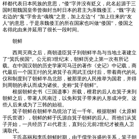
样都代表日本民族的意思，“倭”字并没有贬义，此名起源于三
国时期魏国皇帝曾御封当时日本的君主为亲魏倭王，“魏”字去
右边的“鬼”字舍去“魂魄”之意，加上左边“亻”加上往来的“友
人”的意思，于是亲魏倭王的所在国家也叫做“倭国”，倭国之
名得此由来并延用了很长一段时间。
朝鲜
西周灭商之后，商朝遗臣箕子到朝鲜半岛与当地土著建立
了“箕氏侯国”。公元前3世纪末，朝鲜历史上第一次有所记
载。在中国汉朝的历史学家司马迁的著作《史记》中记载，商
代最后一个国王纣的兄弟箕子在周武王伐纣后，带着商代的礼
仪和制度到了朝鲜半岛北部，被那里的人民推举为国君，并得
到周朝的承认而成为诸侯。史称“箕子朝鲜”。
根据朝鲜史书《三国遗事》所载，檀君的后人在箕子来到
朝鲜之后，带著人民南迁，以免和箕子带来的人形成冲突。这
些人后来成为了三韩的始祖。
箕子朝鲜在朝鲜半岛统治了近一千年。根据朝鲜《太原鲜
于氏世谱》，朝鲜的鲜于氏源自箕子朝鲜的后人。而他们从箕
子开始，一共经历了41代君主，直到公元前2世纪才被燕人卫
满取代。
王氏高丽和李氏朝鲜时期，由于儒学兴盛的关系，箕子朝