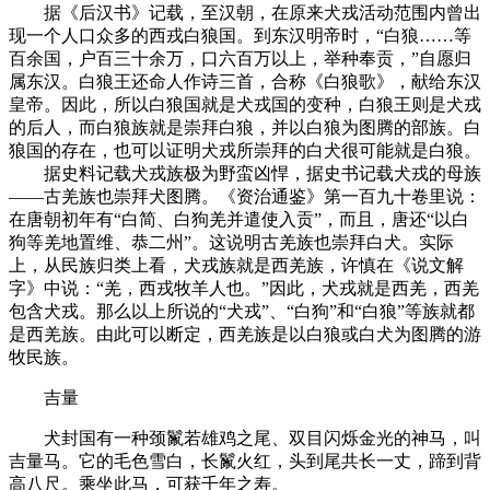
据《后汉书》记载，至汉朝，在原来犬戎活动范围内曾出
现一个人口众多的西戎白狼国。到东汉明帝时，“白狼……等
百余国，户百三十余万，口六百万以上，举种奉贡，”自愿归
属东汉。白狼王还命人作诗三首，合称《白狼歌》，献给东汉
皇帝。因此，所以白狼国就是犬戎国的变种，白狼王则是犬戎
的后人，而白狼族就是崇拜白狼，并以白狼为图腾的部族。白
狼国的存在，也可以证明犬戎所崇拜的白犬很可能就是白狼。
据史料记载犬戎族极为野蛮凶悍，据史书记载犬戎的母族
——古羌族也崇拜犬图腾。《资治通鉴》第一百九十卷里说：
在唐朝初年有“白简、白狗羌并遣使入贡”，而且，唐还“以白
狗等羌地置维、恭二州”。这说明古羌族也崇拜白犬。实际
上，从民族归类上看，犬戎族就是西羌族，许慎在《说文解
字》中说：“羌，西戎牧羊人也。”因此，犬戎就是西羌，西羌
包含犬戎。那么以上所说的“犬戎”、“白狗”和“白狼”等族就都
是西羌族。由此可以断定，西羌族是以白狼或白犬为图腾的游
牧民族。
吉量
犬封国有一种颈鬣若雄鸡之尾、双目闪烁金光的神马，叫
吉量马。它的毛色雪白，长鬣火红，头到尾共长一丈，蹄到背
高八尺。乘坐此马，可获千年之寿。