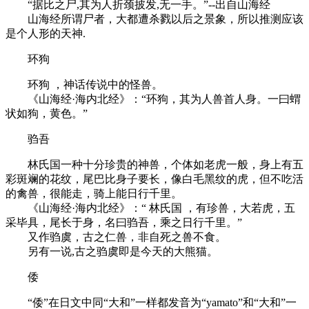
“据比之尸,其为人折颈披发,无一手。”--出自山海经
山海经所谓尸者，大都遭杀戮以后之景象，所以推测应该
是个人形的天神.
环狗
环狗 ，神话传说中的怪兽。
《山海经·海内北经》：“环狗，其为人兽首人身。一曰蝟
状如狗，黄色。”
驺吾
林氏国一种十分珍贵的神兽，个体如老虎一般，身上有五
彩斑斓的花纹，尾巴比身子要长，像白毛黑纹的虎，但不吃活
的禽兽，很能走，骑上能日行千里。
《山海经·海内北经》：“ 林氏国 ，有珍兽，大若虎，五
采毕具，尾长于身，名曰驺吾，乘之日行千里。”
又作驺虞，古之仁兽，非自死之兽不食。
另有一说,古之驺虞即是今天的大熊猫。
倭
“倭”在日文中同“大和”一样都发音为“yamato”和“大和”一