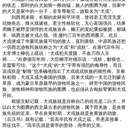
的状态，那时的白犬如狼一般凶猛，族人的图腾为狼，但家中
的犬又是家中的一分子，非常尊敬它，故取名为“犬戎”。
到西周末期，长期的农耕和平环境，使得君王荒淫无度，
玩物丧志，烽火戏诸侯。君主性格软化，无心富国强兵，结果
周幽王被野蛮强悍的犬戎族攻杀，幽王的宠妃褒姒被掳，都城
丰、镐西北被犬戎占领。强 盛约三百年的西周覆灭。此后，
犬戎便成了华夏民族最可怕的敌人，直到唐朝，中原民族还把
一切西北游牧民族统称之为“犬戎”和“戎狄”。在唐代宗年间，
太常博士柳伉上疏说：“犬戎犯关度陇，不血刃而入京
师……”在唐德宗年间，大臣柳浑对德宗说：“戎狄，豺狼也，
非盟誓可结。”这个“犬戎”的“犬”字带有强烈的侮辱性，而且
说戎狄是“豺狼”也准确地指出了犬戎或戎狄族的狼性格。至春
秋初期，犬戎又成为秦国的强敌。后来犬戎的一支北迁到蒙古
草原，成为蒙古草原最早的游牧民族之一。研究中国的游牧民
族、游牧精神和游牧民族的图腾，也必须从古匈奴荤粥和犬戎
开始。
根据文献记载，犬戎族就是自称自己的祖先是二白犬，并
以白犬为图腾的西北最古老的游牧民族，属于西羌族，是炎黄
族先祖的近亲。早在炎黄时期，犬戎族就是炎黄族的劲敌。
《后汉书》就有记载：“昔高辛氏有犬戎之寇，帝患其侵暴，
而征伐不。”高辛氏就是黄帝的曾孙，尧帝的父亲。