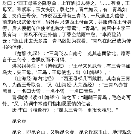
对曰：‘西王母暮必降尊象，上宜洒扫以待之。’……有顷，王
母至。乘紫车，玉女夹驭，载七胜，青气如云，有二青鸟如
鸾，夹侍王母旁。”传说西王母有三青鸟，一只选遣为信使，
前来给汉武帝报信，另外两只随西王母而来，并服侍在王母身
旁。后人便把传信使者也称为“青鸾”、“青鸟”。南唐中主李王
景有诗：“青鸟不传云外信，丁香空结雨中愁。”李商隐诗
云：“蓬山此去无多路，青鸟殷勤为探看。”青鸟在此已成为传
书的信使。
《楚辞·九叹》：“三鸟飞以自南兮，览其志而欲北。愿寄
言于三鸟兮，去飘疾而不可得。”
洪兴祖补注：“《博物志》：‘王母来见武帝，有三青鸟如
乌大，夹王母。’三鸟，王母使也，出《山海经》。’
《山海经·海内北经》：“西王母梯几而戴胜。其南有三青
鸟，为西王母取食。”又《山海经·大荒西经》：“三青鸟赤首
黑目，一名曰大鹙，一名小鹙，一名曰青鸟。”
晋·陶潜《读<山海经>》诗之五：“翩翩三青鸟，毛色奇可
怜。”又，诗词中常借用指相思爱情的使者。
唐·李白《相逢行》：“愿以三青鸟，更报长相思。”
昆仑虚
昆仑，即昆仑山，又称昆仑虚、昆仑丘或玉山。地理观念