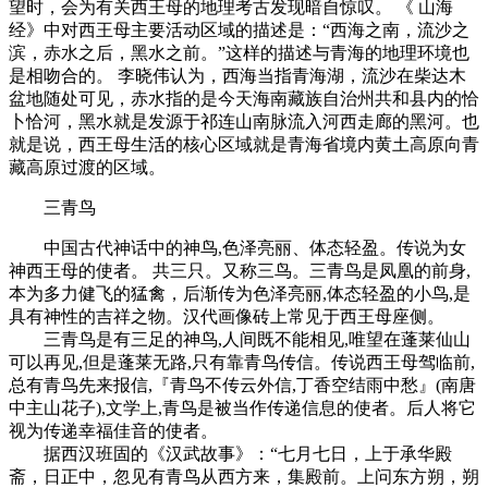
望时，会为有关西王母的地理考古发现暗自惊叹。 《 山海
经》中对西王母主要活动区域的描述是：“西海之南，流沙之
滨，赤水之后，黑水之前。”这样的描述与青海的地理环境也
是相吻合的。 李晓伟认为，西海当指青海湖，流沙在柴达木
盆地随处可见，赤水指的是今天海南藏族自治州共和县内的恰
卜恰河，黑水就是发源于祁连山南脉流入河西走廊的黑河。也
就是说，西王母生活的核心区域就是青海省境内黄土高原向青
藏高原过渡的区域。
三青鸟
中国古代神话中的神鸟,色泽亮丽、体态轻盈。传说为女
神西王母的使者。 共三只。又称三鸟。三青鸟是凤凰的前身,
本为多力健飞的猛禽，后渐传为色泽亮丽,体态轻盈的小鸟,是
具有神性的吉祥之物。汉代画像砖上常见于西王母座侧。
三青鸟是有三足的神鸟,人间既不能相见,唯望在蓬莱仙山
可以再见,但是蓬莱无路,只有靠青鸟传信。传说西王母驾临前,
总有青鸟先来报信,『青鸟不传云外信,丁香空结雨中愁』(南唐
中主山花子),文学上,青鸟是被当作传递信息的使者。后人将它
视为传递幸福佳音的使者。
据西汉班固的《汉武故事》：“七月七日，上于承华殿
斋，日正中，忽见有青鸟从西方来，集殿前。上问东方朔，朔