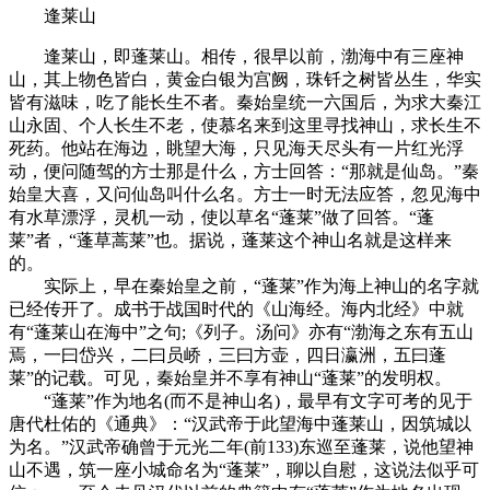
逢莱山
逢莱山，即蓬莱山。相传，很早以前，渤海中有三座神
山，其上物色皆白，黄金白银为宫阙，珠钎之树皆丛生，华实
皆有滋味，吃了能长生不者。秦始皇统一六国后，为求大秦江
山永固、个人长生不老，使慕名来到这里寻找神山，求长生不
死药。他站在海边，眺望大海，只见海天尽头有一片红光浮
动，便问随驾的方士那是什么，方士回答：“那就是仙岛。”秦
始皇大喜，又问仙岛叫什么名。方士一时无法应答，忽见海中
有水草漂浮，灵机一动，使以草名“蓬莱”做了回答。“蓬
莱”者，“蓬草蒿莱”也。据说，蓬莱这个神山名就是这样来
的。
实际上，早在秦始皇之前，“蓬莱”作为海上神山的名字就
已经传开了。成书于战国时代的《山海经。海内北经》中就
有“蓬莱山在海中”之句;《列子。汤问》亦有“渤海之东有五山
焉，一曰岱兴，二曰员峤，三曰方壶，四日瀛洲，五曰蓬
莱”的记载。可见，秦始皇并不享有神山“蓬莱”的发明权。
“蓬莱”作为地名(而不是神山名)，最早有文字可考的见于
唐代杜佑的《通典》：“汉武帝于此望海中蓬莱山，因筑城以
为名。”汉武帝确曾于元光二年(前133)东巡至蓬莱，说他望神
山不遇，筑一座小城命名为“蓬莱”，聊以自慰，这说法似乎可