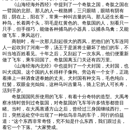
《山海经海外西经》中提到了一个奇肱之国，奇肱之国在
一臂国的北部。那儿的人一根胳膊，三只眼睛，眼睛有阴有
阳，阴在上，阳在下，常乘一种叫吉量的马。那儿还生长着一
种鸟，长着两个头，羽毛是红黄色的。奇肱国的人，别看只一
只手，但手很巧，能做各种捕鸟的小器具，以捕杀鸟禽；又能
做飞车，乘风远行。
商朝时，有一次那儿刮起很大的西风，把他们的飞车连同
人一起吹到了河南一带，汤王于是派将士砸坏了他们的车，不
叫当地百姓看见。十年之后，又刮起了一次东风，他们便重新
做了飞车，乘车回国了。奇肱国离玉门关还有四万里。
《山海经海内北经》中也提到了一个犬封国，犬封国，也
叫犬戎国。这个国的人长得样子像狗。旁边有一个女子，正跪
着捧上一杯酒食进奉她的丈夫。犬封国有种文马，毛色纯白，
红鬓，双眼金光灿灿，这种马叫吉量马，骑上它的人可长寿，
活到千岁。
奇肱国国民所使用的飞车，有着十分奇特的造型。大禹考
察水情时曾到过奇肱国，对奇肱国的飞车等许多情形都曾目
睹。当时，在大禹凿通方山之后，曾经过三身国继续西行。一
日，突然远处空中出现了一种似鸟非鸟的车子，同行的伯益
道：“这个东西非常奇怪，究不知是什么东西，我们跟过去，
看它一个下落。”大家赞成。