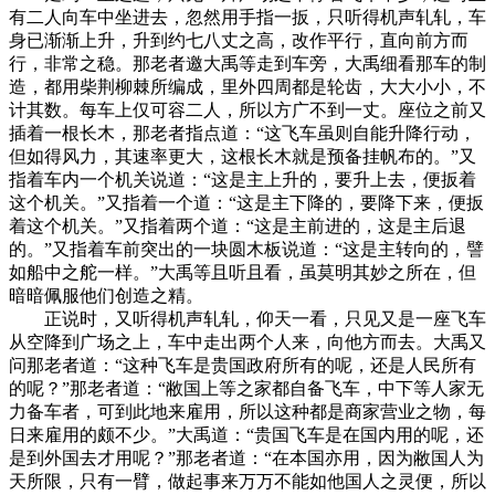
有二人向车中坐进去，忽然用手指一扳，只听得机声轧轧，车
身已渐渐上升，升到约七八丈之高，改作平行，直向前方而
行，非常之稳。那老者邀大禹等走到车旁，大禹细看那车的制
造，都用柴荆柳棘所编成，里外四周都是轮齿，大大小小，不
计其数。每车上仅可容二人，所以方广不到一丈。座位之前又
插着一根长木，那老者指点道：“这飞车虽则自能升降行动，
但如得风力，其速率更大，这根长木就是预备挂帆布的。”又
指着车内一个机关说道：“这是主上升的，要升上去，便扳着
这个机关。”又指着一个道：“这是主下降的，要降下来，便扳
着这个机关。”又指着两个道：“这是主前进的，这是主后退
的。”又指着车前突出的一块圆木板说道：“这是主转向的，譬
如船中之舵一样。”大禹等且听且看，虽莫明其妙之所在，但
暗暗佩服他们创造之精。
正说时，又听得机声轧轧，仰天一看，只见又是一座飞车
从空降到广场之上，车中走出两个人来，向他方而去。大禹又
问那老者道：“这种飞车是贵国政府所有的呢，还是人民所有
的呢？”那老者道：“敝国上等之家都自备飞车，中下等人家无
力备车者，可到此地来雇用，所以这种都是商家营业之物，每
日来雇用的颇不少。”大禹道：“贵国飞车是在国内用的呢，还
是到外国去才用呢？”那老者道：“在本国亦用，因为敝国人为
天所限，只有一臂，做起事来万万不能如他国人之灵便，所以