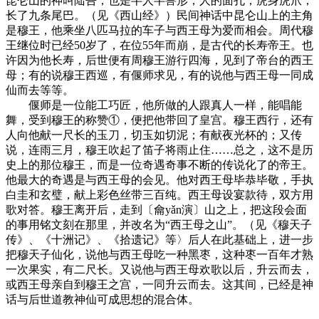
昆仑山的神叫陆吾，也是半人半兽形，人的面孔，虎身虎爪，
长了九条尾巴。（见《西山经》）民间神话中昆仑山上的主角
是穆王，他乘坐八匹马拉的车子与西王母为爱而相会。周代穆
王继位时已经50岁了，在位55年而崩，是古代的长寿帝王。也
许因为他长寿，后世便有周穆王游行四海，见到了帝台的西王
母；有的说穆王西巡，有偃师求见，有的说他与西王母一同成
仙而去等等。
偃师是一位能工巧匠，他所做的人跟真人一样，能唱能
舞，受到穆王的称赞①，便把他带回了皇宫。穆王西行，还有
人向他献一尺长的玉刀，切玉如切泥；有献夜光杯的；又传
说，连雨三月，穆王吹起了笛子将雨止住……总之，这不是历
史上的那位穆王，而是一位奇遇奇事不断的传说化了的帝王。
他最大的奇遇是与西王母的会见。他对西王母毕恭毕敬，手执
白圭和玄璧，献上彩色丝带三百纯。西王母设宴款待，双方用
歌对答。穆王离开后，走到〔龠yǎn演〕山之上，把这段会面
的事用铭文刻在那里，并改名为“西王母之山”。（见《穆天子
传》、《十洲记》、《拾遗记》等〉后人在此基础上，进一步
把穆天子仙化，说他与西王母吃一种黑枣，这种枣一百年才熟
一次果实，有二尺长。又说他与西王母欢歌以后，升云而去，
或西王母亲自到穆王之宫，一同升云而去。这其间，已经是神
话与后世道教神仙可成思想的混合体。