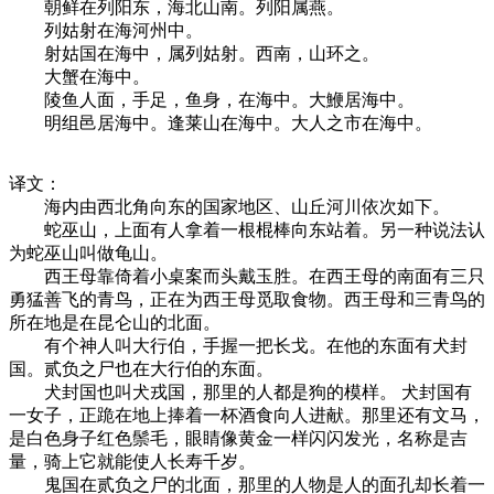
朝鲜在列阳东，海北山南。列阳属燕。
列姑射在海河州中。
射姑国在海中，属列姑射。西南，山环之。
大蟹在海中。
陵鱼人面，手足，鱼身，在海中。大鯾居海中。
明组邑居海中。逢莱山在海中。大人之市在海中。
译文：
海内由西北角向东的国家地区、山丘河川依次如下。
蛇巫山，上面有人拿着一根棍棒向东站着。另一种说法认
为蛇巫山叫做龟山。
西王母靠倚着小桌案而头戴玉胜。在西王母的南面有三只
勇猛善飞的青鸟，正在为西王母觅取食物。西王母和三青鸟的
所在地是在昆仑山的北面。
有个神人叫大行伯，手握一把长戈。在他的东面有犬封
国。贰负之尸也在大行伯的东面。
犬封国也叫犬戎国，那里的人都是狗的模样。 犬封国有
一女子，正跪在地上捧着一杯酒食向人进献。那里还有文马，
是白色身子红色鬃毛，眼睛像黄金一样闪闪发光，名称是吉
量，骑上它就能使人长寿千岁。
鬼国在贰负之尸的北面，那里的人物是人的面孔却长着一