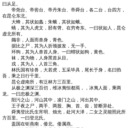
曰从足。
帝尧台、帝喾台、帝丹朱台、帝舜台，各二台，台四方，
在昆仑东北。
大蜂，其状如螽；朱蛾，其状如蛾。
蟜，其为人虎文，胫有䏿。在穷奇东。一曰状如人，昆仑
虚北所有。
阘非，人面而兽身，青色。
据比之尸，其为人折颈披发，无一手。
环狗，其为人兽首人身。一曰蝟状如狗，黄色。
袜，其为物，人身黑首从目。
戎，其为人，人首三角。
林氏国有珍兽，大若虎，五采毕具，尾长于身，名曰驺
吾，乘之日行千里。
昆仑虚南所，有泛林方三百里。
从极之渊深三百仞，维冰夷恒都焉，，冰夷人面，乘两
龙。一曰忠极之渊。
阳污之山，河山其中，凌门之山，河出其中。
王子夜之尸，两手、两股、胸、首、齿，皆断异处。
舜夷登比氏生宵明、烛光，处河大泽，二女之灵能照此所
方百里。一曰登北氏。
盖国在钜燕南，倭北。倭属燕。