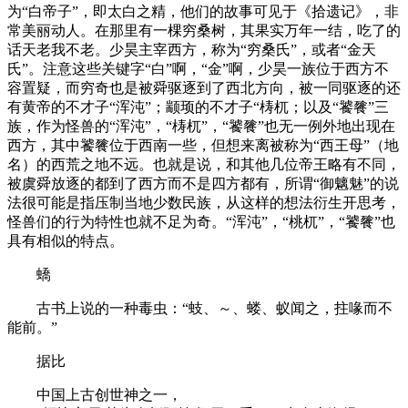
为“白帝子”，即太白之精，他们的故事可见于《拾遗记》，非
常美丽动人。在那里有一棵穷桑树，其果实万年一结，吃了的
话天老我不老。少昊主宰西方，称为“穷桑氏”，或者“金天
氏”。注意这些关键字“白”啊，“金”啊，少昊一族位于西方不
容置疑，而穷奇也是被舜驱逐到了西北方向，被一同驱逐的还
有黄帝的不才子“浑沌”；颛顼的不才子“梼杌；以及“饕餮”三
族，作为怪兽的“浑沌”，“梼杌”，“饕餮”也无一例外地出现在
西方，其中饕餮位于西南一些，但想来离被称为“西王母”（地
名）的西荒之地不远。也就是说，和其他几位帝王略有不同，
被虞舜放逐的都到了西方而不是四方都有，所谓“御魑魅”的说
法很可能是指压制当地少数民族，从这样的想法衍生开思考，
怪兽们的行为特性也就不足为奇。“浑沌”，“桃杌”，“饕餮”也
具有相似的特点。
蟜
古书上说的一种毒虫：“蚑、～、蝼、蚁闻之，拄喙而不
能前。”
据比
中国上古创世神之一，