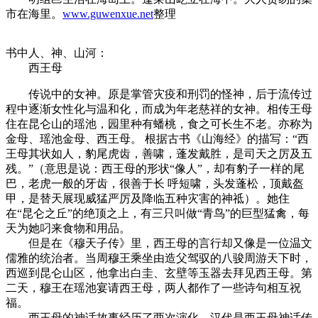
市在海里。
www.guwenxue.net
整理
书中人、神、山河：
西王母
传说中的女神。原是掌管灾疫和刑罚的怪神，后于流传过
程中逐渐女性化与温和化，而成为年老慈祥的女神。相传王母
住在昆仑山的瑶池，园里种有蟠桃，食之可长生不老。亦称为
金母、瑶池金母、西王母。 根据古书《山海经》的描写：“西
王母其状如人，豹尾虎齿，善啸，蓬发戴胜，是司天之厉及五
残。”（意思是说：西王母的形状“像人”，却有豹子一样的尾
巴，老虎一般的牙齿，很善于长 呼短啸，头发蓬松，顶戴盔
甲，是替天展现威猛严厉及降临五种灾害的神祗）。她住
在“昆仑之丘”的绝顶之上，有三只叫做“青鸟”的巨型猛禽，每
天为她叼来食物和用品。
但是在《穆天子传》里，西王母的言行却又像是一位温文
儒雅的统治者。当周穆王乘坐由造父驾驭的八骏周游天下时，
西巡到昆仑山区，他拿出白圭、玄壁等玉器去拜见西王母。第
二天，穆王在瑶池宴请西王母，两人都作了一些诗句相互祝
福。
西王母的神话故事经历了两次演化。汉代是西王母神话传