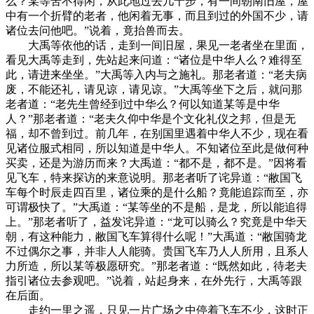
么？某等苦不得闲，从此地过去几十步，有一间朝南旧屋，屋
中有一个折臂的老者，他闲着无事，而且到过的外国不少，请
诸位去问他吧。”说着，竟抬兽而去。
大禹等依他的话，走到一间旧屋，果见一老者坐在里面，
看见大禹等走到，先站起来问道：“诸位是中华人么？难得至
此，请进来坐坐。”大禹等入内与之施礼。那老者道：“老夫病
废，不能还礼，请见谅，请见谅。”大禹等坐下之后，就问那
老者道：“老先生曾经到过中华么？何以知道某等是中华
人？”那老者道：“老夫久仰中华是个文化礼仪之邦，但是无
福，却不曾到过。前几年，在别国里遇着中华人不少，现在看
见诸位服式相同，所以知道是中华人。不知诸位至此是做何种
买卖，还是为游历而来？大禹道：“都不是，都不是。”因将看
见飞车，特来探访的来意说明。那老者听了诧异道：“敝国飞
车每个时辰走四百里，诸位乘的是什么船？竟能追踪而至，亦
可谓极快了。”大禹道：“某等坐的不是船，是龙，所以能追得
上。”那老者听了，益发诧异道：“龙可以骑么？究竟是中华天
朝，有这种能力，敝国飞车算得什么呢！”大禹道：“敝国骑龙
不过偶尔之事，并非人人能骑。贵国飞车乃人人所用，且系人
力所造，所以某等极愿研究。”那老者道：“既然如此，待老夫
指引诸位去参观吧。”说着，站起身来，在外先行，大禹等跟
在后面。
走约一里之遥，只见一片广场之中停着飞车不少，这时正