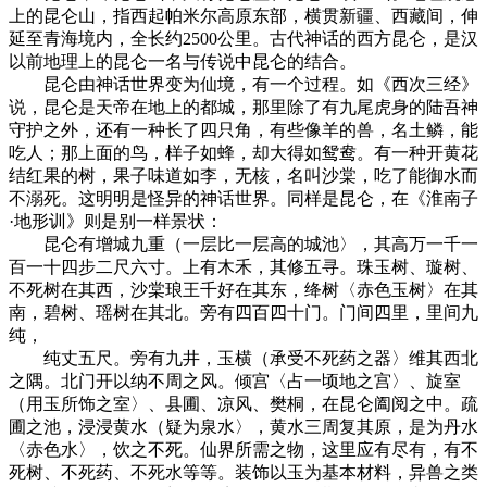
上的昆仑山，指西起帕米尔高原东部，横贯新疆、西藏间，伸
延至青海境内，全长约2500公里。古代神话的西方昆仑，是汉
以前地理上的昆仑一名与传说中昆仑的结合。
昆仑由神话世界变为仙境，有一个过程。如《西次三经》
说，昆仑是天帝在地上的都城，那里除了有九尾虎身的陆吾神
守护之外，还有一种长了四只角，有些像羊的兽，名土鳞，能
吃人；那上面的鸟，样子如蜂，却大得如鸳鸯。有一种开黄花
结红果的树，果子味道如李，无核，名叫沙棠，吃了能御水而
不溺死。这明明是怪异的神话世界。同样是昆仑，在《淮南子
·地形训》则是别一样景状：
昆仑有增城九重（一层比一层高的城池〉，其高万一千一
百一十四步二尺六寸。上有木禾，其修五寻。珠玉树、璇树、
不死树在其西，沙棠琅王千好在其东，绛树〈赤色玉树〉在其
南，碧树、瑶树在其北。旁有四百四十门。门间四里，里间九
纯，
纯丈五尺。旁有九井，玉横（承受不死药之器〉维其西北
之隅。北门开以纳不周之风。倾宫〈占一顷地之宫〉、旋室
（用玉所饰之室〉、县圃、凉风、樊桐，在昆仑阖阅之中。疏
圃之池，浸浸黄水（疑为泉水〉，黄水三周复其原，是为丹水
〈赤色水〉，饮之不死。仙界所需之物，这里应有尽有，有不
死树、不死药、不死水等等。装饰以玉为基本材料，异兽之类