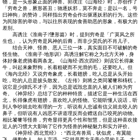
物，是一头形象正面的神兽。郭璞注《山海经》时，亦创作了
「穷奇之兽，厥形甚丑；驰逐妖邪，莫不奔走；是以一名，号
曰神狗」的赞诗，同样指出穷奇会作出驱逐妖邪的行为。这些
为民除害的举动，与以往所表现的食善助恶的形象，有极大的
差别。
高诱注《淮南子?墬形篇》时，提到穷奇是「广莫风之所
生也」，认为穷奇是风神的后裔，而非少昊氏的不肖儿子。
结合天神、怪兽、恶人三位一体，真实面目不可破解的奇
怪生物。《淮南子·地形训》高诱注解它称之为北方天神，身
体好像老虎骑着两条龙。《山海经·西次四经》则说它长得象
牛，叫起来象野狗，长着粗硬而不光滑的毛，还要吃人。但
《海内北经》又说穷奇象虎，长着翅膀，吃人总是从头开始
吃，吃的人总是披头散发。《左传》则将之类同饕餮和梼杌，
说它是少皥氏不才子，因为总是诋毁忠直的人被人们称为穷
奇。《神异经》总结了它的种种特质，描述它是一种生活在西
北，长得像虎有翅膀，喜欢吃人的怪物。它能听懂人说话，听
到人争吵就去吃有理的一方，听说有人忠诚有信义就去咬人的
鼻子，但听说有人凶恶不讲道理反而会赠送自己咬死的动物。
相比饕餮等怪兽，穷奇显得更具个性和智慧，但是这种喜欢接
近人的习惯大大影响了它作为怪兽的神秘魅力和实力评价。
《神异经·西北荒经》：“西北有兽焉，状似虎，有翼能
飞，便剿食人，知人言语。”它就是西方天帝少昊的儿子，大