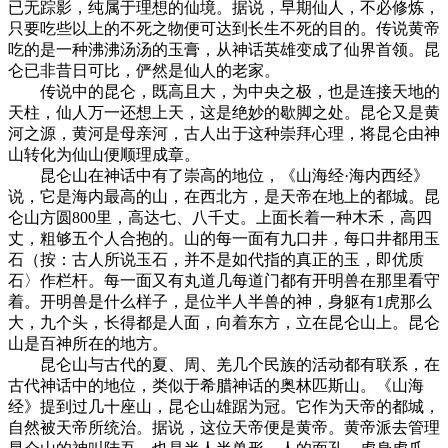
已无踪影，纯属于理想的仙境。据说，早期仙人，不必修炼，
只要吃些以上的不死之物便可达到长生不死的目的。传说黄帝
吃的是一种沸沸汤汤的玉膏，从神话英雄变成了仙界首领。昆
仑已非昔日可比，俨然是仙人的老家。
传说中的昆仑，既高且大，为中央之极，也是连接天地的
天柱，仙人万一还想上天，这是绝妙的歇脚之处。昆仑又是黄
河之源，黄河是母亲河，古人出于这种崇拜心理，将昆仑由神
山转化为仙山便顺理成章。
昆仑山在神话中有了崇高的地位，《山海经·海内西经》
说，它是海内最高的山，在西北方，是天帝在地上的都城。昆
仑山方圆800里，高达七、八千丈。上面长着一种木禾，高四
丈，粗够五个人合抱的。山的每一面有九口井，每口井都用玉
石（按：古人所说玉石，并不是如代指的真正的玉，即优质
石〉作栏杆。每一面又有丸道几每道门都有开明兽在那里看守
着。开明兽是什么样子，是位半人半兽的神，身躯有1虎那么
大，九个头，长得都是人面，向着东方，立在昆仑山上。昆仑
山是百神所在的地方。
昆仑山与古代的夏、周、羌几个民族的活动都有联系，在
古代神话中的地位，类似于希腊神话的奥林匹斯山。《山海
经》提到过几十座山，昆仑山雄踞为冠。它作为天帝的都城，
自然被天帝所统治。据说，这位天帝便是黄帝。黄帝派去管理