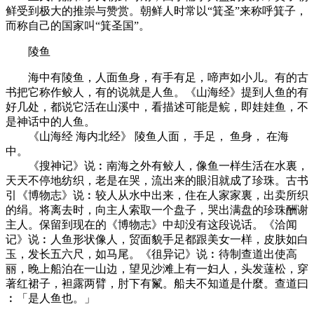
鲜受到极大的推崇与赞赏。朝鲜人时常以“箕圣”来称呼箕子，
而称自己的国家叫“箕圣国”。
陵鱼
海中有陵鱼，人面鱼身，有手有足，啼声如小儿。有的古
书把它称作鲛人，有的说就是人鱼。《山海经》提到人鱼的有
好几处，都说它活在山溪中，看描述可能是鲩，即娃娃鱼，不
是神话中的人鱼。
《山海经 海内北经》 陵鱼人面， 手足， 鱼身， 在海
中。
《搜神记》说︰南海之外有鲛人，像鱼一样生活在水裏，
天天不停地纺织，老是在哭，流出来的眼泪就成了珍珠。古书
引《博物志》说︰较人从水中出来，住在人家家裏，出卖所织
的绢。将离去时，向主人索取一个盘子，哭出满盘的珍珠酬谢
主人。保留到现在的《博物志》中却没有这段说话。《洽闻
记》说︰人鱼形状像人，贸面貌手足都跟美女一样，皮肤如白
玉，发长五六尺，如马尾。《徂异记》说︰待制查道出使高
丽，晚上船泊在一山边，望见沙滩上有一妇人，头发薘松，穿
著红裙子，袒露两臂，肘下有鬣。船夫不知道是什麼。查道曰
︰「是人鱼也。」