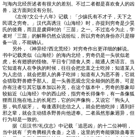
与海内北经所述者有很大的差别。不过二者都是喜欢食人的凶
兽，这方面则没有分别。
《左传?文公十八年》记载：「少皞氏有不才子，天下之
民谓之穷奇。」汉代高诱注《山海经》时，亦提到穷奇是少昊
氏的後裔，而且是虞舜时的「三苗」之一。不过迄今为止，学
者对「三苗」的解释仍然众说纷纭，所以穷奇的身份亦只是聊
备一说，不能确认。
另外，《神异经?西北荒经》对穷奇作出更详细的解说。
书中记载类似《山海经》的海内北经，穷奇仍是一头状似老
虎，长有翅膀的怪物。平日专门猎食人类，能通人类语言。当
它知道有人在争执的时候，往往会把忠直之士吃掉；知道某人
为人忠信，就会把那人的鼻子吃掉；知道有人为恶不善，它就
会猎取野兽赠予那人。是一头善恶观念完全颠倒的恶兽。可是
亦有注者引其它版本加以补充，在这个版本中，穷奇的形象却
较贴近《山海经》中的西山经，指穷奇长得像牛，有一条像狐
狸而且拖在地上的长尾巴，它的叫声像狗，又说它「狗头人
形，钩爪锯牙」。每逢遇到忠信之人，就会把他吃掉；遇到奸
邪之辈，就会主动猎杀野兽向他进奉。二者虽然形象迥异，但
行为却是一致的。
据《后汉书?礼仪志》中记载「追恶凶」的十二位神明，
当中就有「穷奇腾根共食蛊」之语，这里的穷奇能驱除蛊毒害