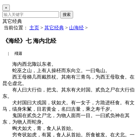
×
搜索
其它经典
当前位置：
主页
>
其它经典
>
山海经
>
《海经》七 海内北经
|
殘簫
海内西北陬以东者。
蛇巫之山，上有人操柸而东向立。一曰龟山。
西王母梯几而戴胜杖。其南有三青鸟，为西王母取食。在
昆仑虚北。
有人曰大行伯，把戈。其东有犬封国。贰负之尸在大行伯
东。
犬封国曰大戎国，状如犬。有一女子，方跪进柸食。有文
马，缟身朱鬣，目若黄金，名曰吉量，乘之寿千岁。
鬼国在贰负之尸北，为物人面而一目。一曰贰负神在其
东，为物人而蛇身。
蜪犬如犬，青，食人从首始。
穷奇状如虎，有翼，食人从首始。所食被发。在犬北。一