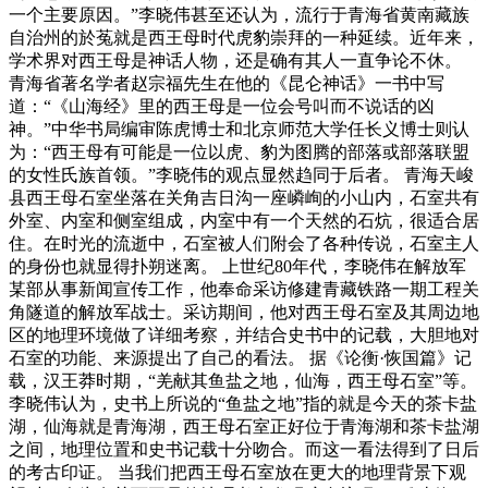
一个主要原因。”李晓伟甚至还认为，流行于青海省黄南藏族
自治州的於菟就是西王母时代虎豹崇拜的一种延续。近年来，
学术界对西王母是神话人物，还是确有其人一直争论不休。
青海省著名学者赵宗福先生在他的《昆仑神话》一书中写
道：“《山海经》里的西王母是一位会号叫而不说话的凶
神。”中华书局编审陈虎博士和北京师范大学任长义博士则认
为：“西王母有可能是一位以虎、豹为图腾的部落或部落联盟
的女性氏族首领。”李晓伟的观点显然趋同于后者。 青海天峻
县西王母石室坐落在关角吉日沟一座嶙峋的小山内，石室共有
外室、内室和侧室组成，内室中有一个天然的石炕，很适合居
住。在时光的流逝中，石室被人们附会了各种传说，石室主人
的身份也就显得扑朔迷离。 上世纪80年代，李晓伟在解放军
某部从事新闻宣传工作，他奉命采访修建青藏铁路一期工程关
角隧道的解放军战士。采访期间，他对西王母石室及其周边地
区的地理环境做了详细考察，并结合史书中的记载，大胆地对
石室的功能、来源提出了自己的看法。 据《论衡·恢国篇》记
载，汉王莽时期，“羌献其鱼盐之地，仙海，西王母石室”等。
李晓伟认为，史书上所说的“鱼盐之地”指的就是今天的茶卡盐
湖，仙海就是青海湖，西王母石室正好位于青海湖和茶卡盐湖
之间，地理位置和史书记载十分吻合。而这一看法得到了日后
的考古印证。 当我们把西王母石室放在更大的地理背景下观