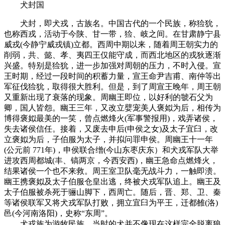
犬封国
犬封，即犬戎，古族名。中国古代的一个民族，称猃狁，
也称西戎，活动于今陕、甘一带，猃、岐之间。在甘肃静宁县
威戎(今静宁威戎镇)立都。西周中期以来，随着周王朝实力的
削弱，共、懿、孝、夷四王仅能守成，而西北地区的戎狄逐渐
兴盛。特别是猃狁，进一步加强对周朝的压力，不时入侵。宣
王时期，经过一段时间的积蓄力量，宣王命尹吉甫、南仲等出
军征伐猃狁，取得很大胜利。但是，到了周宣王晚年，周王朝
又重新出现了衰落的现象。周幽王即位，以好利的虢石父为
卿，国人皆怨。幽王三年，又改立嬖宠美人褒姒为后，相传为
博得褒姒最美的一笑，曾点燃烽火(军事警报用)，戏弄诸侯，
失去诸侯信任。接着，又废去申后(申侯之女)及太子宜臼，改
立褒姒为后，子伯服为太子，并拟问罪申侯。周幽王十一年
(公元前 771年)，申侯联合缯(今山东枣庆东）和犬戎军队大举
进攻西周都城(丰、镐两京，今西安西)，幽王急命点燃烽火，
结果诸侯一个也不来救。周王室卫队毫无战斗力，一触即溃。
幽王携褒姒及太子伯服仓皇出逃，终被犬戎军队追上。幽王及
太子伯服被杀死于骊山脚下，西周亡。随后，晋、郑、卫、秦
等诸侯联军又将犬戎军队打败，拥立宜臼为平王，迁都雒(洛)
邑(今河南洛阳)，史称“东周”。
犬戎族为游牧民族，当时的犬并不像现在这样完全脱离狼