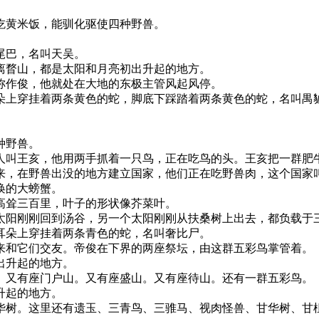
黄米饭，能驯化驱使四种野兽。
尾巴，名叫天吴。
瞀山，都是太阳和月亮初出升起的地方。
作俊，他就处在大地的东极主管风起风停。
上穿挂着两条黄色的蛇，脚底下踩踏着两条黄色的蛇，名叫禺䝞
种野兽。
叫王亥，他用两手抓着一只鸟，正在吃鸟的头。王亥把一群肥牛
来，在野兽出没的地方建立国家，他们正在吃野兽肉，这个国家
唤的大螃蟹。
耸三百里，叶子的形状像芥菜叶。
阳刚刚回到汤谷，另一个太阳刚刚从扶桑树上出去，都负载于
朵上穿挂着两条青色的蛇，名叫奢比尸。
和它们交友。帝俊在下界的两座祭坛，由这群五彩鸟掌管着。
出升起的地方。
又有座门户山。又有座盛山。又有座待山。还有一群五彩鸟。
升起的地方。
树。这里还有遗玉、三青鸟、三骓马、视肉怪兽、甘华树、甘