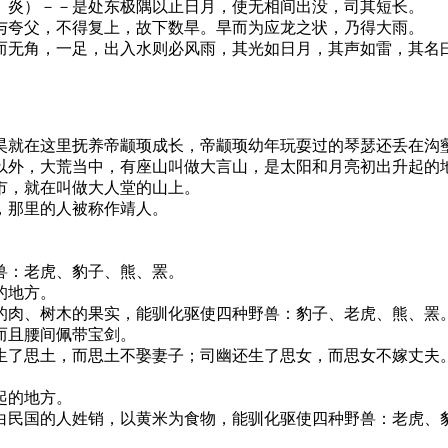
炎）－－是处东极隅以止日月，使无相间出没，司其短长。
夸父，不得复上，故下数旱。旱而为应龙之状，乃得大雨。
无角，一足，出入水则必风雨，其光如日月，其声如雷，其名曰
就在这里抚养帝颛顼成长，帝颛顼幼年玩耍过的琴瑟还丢在沟
外，大荒当中，有座山叫做大言山，是太阳和月亮初出升起的
，就在叫做大人堂的山上。
那里的人被称作靖人。
：老虎、豹子、熊、罴。
的地方。
肉、树木的果实，能驯化驱使四种野兽：豹子、老虎、熊、罴
而且腰间佩带宝剑。
了思土，而思土不娶妻子；司幽还生了思女，而思女不嫁丈夫。
起的地方。
民国的人姓销，以黄米为食物，能驯化驱使四种野兽：老虎、