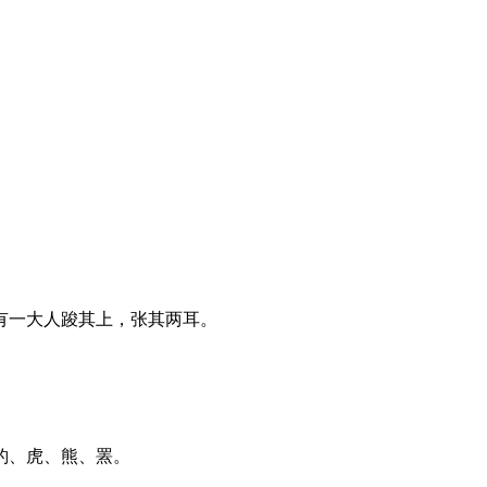
。
一大人踆其上，张其两耳。
豹、虎、熊、罴。