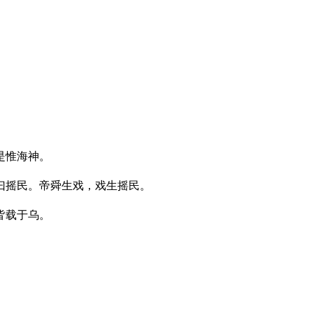
是惟海神。
曰摇民。帝舜生戏，戏生摇民。
皆载于乌。