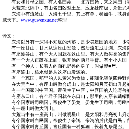
有女和月母之国。有人名曰䳃－－北方曰䳃，来之风曰（犭
大荒东北隅中，有山名曰凶犁土丘。应龙处南极，杀蚩尤与
东海中有流波山，入海七千里。其上有兽，状如牛，苍身而
威天下。
www.guwenxue.net
整理
译文：
东海以外有一深得不知底的沟壑，是少昊建国的地方。少昊
有一座甘山，甘水从这座山发源，然后流汇成甘渊。东海以
有座波谷山，有个大人国就在这山里。有大人做买卖的集市
有一个大人正蹲在上面，张开他的两只手臂。有个小人国，
有一个神人，长着人的面孔野兽的身子，叫做梨■尸。
有座潏山，杨水就是从这座山发源的。
有一个蒍国，那里的人以黄米为食物，能驯化驱使四种野兽
在大荒当中，有座山叫做合虚山，是太阳和月亮初出升起
有一个国家叫中容国。帝俊生了中容，中容国的人吃野兽的
有座东口山，有个君子国就在东口山，那里的人穿衣戴帽
有个国家叫司幽国，帝俊生了晏龙，晏龙生了司幽，司幽生
有一座山叫做大阿山。
大荒当中有一座高山，叫做明星山，是太阳和月亮初出升
有个国家叫白民国，帝俊生了帝鸿，帝鸿的后代是白民，白
有个国家叫青丘国，青丘国有一种狐狸，长着九条尾巴。