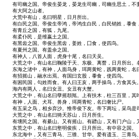
有司幽之国。帝俊生晏龙，晏龙生司幽，司幽生思土，不妻
有大阿之山者。
大荒中有山，名曰明星，日月所出。
有白民之国。帝俊生帝鸿，帝鸿生白民，白民销姓，黍食，
有青丘之国，有狐，九尾。
有柔仆民，是维嬴土之国。
有黑齿之国。帝俊生黑齿，姜姓，囗食，使四鸟。
有夏州之国。有盖余之国。
有神人，八首人面，虎身十尾，名曰天吴。
大荒之中，有山名曰鞠陵于天、东极、离瞀，日月所出。名
东海之渚中，有神，人面鸟身，珥两黄蛇，践两黄蛇，名曰
有招摇山，融水出焉。有国曰玄股，黍食，使四鸟。
有困民国，勾姓而食。有人曰王亥，两手操鸟，方食其头。
海内有两人，名曰女丑。女丑有大蟹。
大荒之中，有山名曰孽摇頵羝。上有扶木，柱三百里，其叶
有神，人面、犬耳、兽身，珥两青蛇，名曰奢比尸。
有五采之鸟，相乡弃沙。惟帝俊下友。帝下两坛，采鸟是
大荒之中，有山名曰猗天苏山，日月所生。
有壎民之国。有綦山。又有摇山。有䰝山，又有门户山，又
东荒之中，有山名曰壑明俊疾，日月所出。有中容之国。
东北海中，又有三青马、三骓、甘华。爱有遗玉、三青鸟、