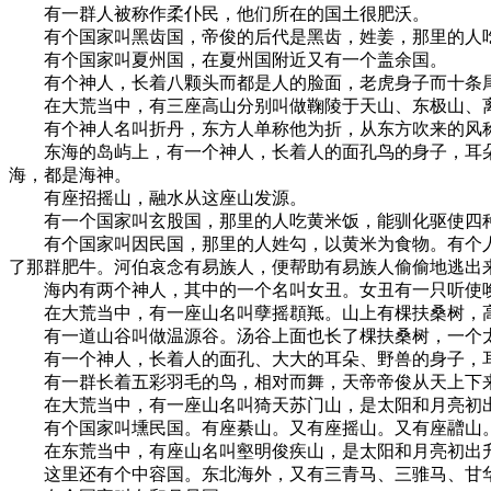
有一群人被称作柔仆民，他们所在的国土很肥沃。
有个国家叫黑齿国，帝俊的后代是黑齿，姓姜，那里的人吃
有个国家叫夏州国，在夏州国附近又有一个盖余国。
有个神人，长着八颗头而都是人的脸面，老虎身子而十条
在大荒当中，有三座高山分别叫做鞠陵于天山、东极山、离
有个神人名叫折丹，东方人单称他为折，从东方吹来的风称
东海的岛屿上，有一个神人，长着人的面孔鸟的身子，耳朵
海，都是海神。
有座招摇山，融水从这座山发源。
有一个国家叫玄股国，那里的人吃黄米饭，能驯化驱使四
有个国家叫因民国，那里的人姓勾，以黄米为食物。有个人
了那群肥牛。河伯哀念有易族人，便帮助有易族人偷偷地逃出
海内有两个神人，其中的一个名叫女丑。女丑有一只听使
在大荒当中，有一座山名叫孽摇頵羝。山上有棵扶桑树，高
有一道山谷叫做温源谷。汤谷上面也长了棵扶桑树，一个太
有一个神人，长着人的面孔、大大的耳朵、野兽的身子，耳
有一群长着五彩羽毛的鸟，相对而舞，天帝帝俊从天上下来
在大荒当中，有一座山名叫猗天苏门山，是太阳和月亮初
有个国家叫壎民国。有座綦山。又有座摇山。又有座䰝山。
在东荒当中，有座山名叫壑明俊疾山，是太阳和月亮初出
这里还有个中容国。东北海外，又有三青马、三骓马、甘华