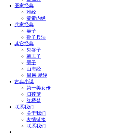
医家经典
难经
黄帝内经
兵家经典
吴子
孙子兵法
其它经典
鬼谷子
韩非子
墨子
山海经
周易·易经
古典小说
第一美女传
归莲梦
红楼梦
联系我们
关于我们
友情链接
联系我们