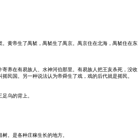
。黄帝生了禺䝞，禺䝞生了禺京。禺京住在北海，禺䝞住在东
寄养在有易族人、水神河伯那里。有易族人把王亥杀死，没收
叫摇民国。另一种说法认为帝舜生了戏，戏的后代就是摇民。
三足乌的背上。
柤树。是各种庄稼生长的地方。