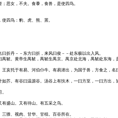
；思女，不夫。食黍，食兽，是使四鸟。
使四鸟：豹、虎、熊、罴。
曰折丹－－东方曰折，来风曰俊－－处东极以出入风。
禺䝞。黄帝生禺䝞，禺䝞生禺京。禺京处北海，禺䝞处东海，
王亥托于有易、河伯仆牛。有易潜出，为国于兽，方食之，名
如芥。有谷曰温源谷。汤谷上有扶木，一曰方至，一曰方出，
司。
有盛山。又有待山。有五采之鸟。
三骓、视肉、甘华、甘柤。百谷所在。