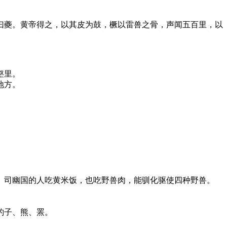
夔。黄帝得之，以其皮为鼓，橛以雷兽之骨，声闻五百里，以
壑里。
地方。
。
司幽国的人吃黄米饭，也吃野兽肉，能驯化驱使四种野兽。
豹子、熊、罴。