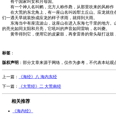
有个国家叫女和月母国。
有一个神人名叫鹓，北方人称作䳃，从那里吹来的风称作（
在大荒的东北角上，有一座山名叫凶犁土丘山。应龙就住在
们一遇天旱就装扮成应龙的样子求雨，就得到大雨。
东海当中有座流波山，这座山在进入东海七千里的地方。山
的亮光如同太阳和月亮，它吼叫的声音如同雷响，名叫夔。
黄帝得到它，便用它的皮蒙鼓，再拿雷兽的骨头敲打这鼓，
标签
：
版权声明
：部分文章来源于网络，仅作为参考，不代表本站观
上一篇：
《海经》八 海内东经
下一篇：
《大荒经》二 大荒南经
相关推荐
《海内经》