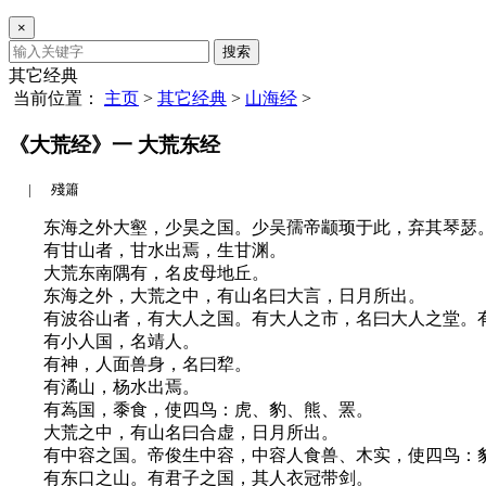
×
搜索
其它经典
当前位置：
主页
>
其它经典
>
山海经
>
《大荒经》一 大荒东经
|
殘簫
东海之外大壑，少昊之国。少吴孺帝颛顼于此，弃其琴瑟
有甘山者，甘水出焉，生甘渊。
大荒东南隅有，名皮母地丘。
东海之外，大荒之中，有山名曰大言，日月所出。
有波谷山者，有大人之国。有大人之市，名曰大人之堂。有
有小人国，名靖人。
有神，人面兽身，名曰犂。
有潏山，杨水出焉。
有蒍国，黍食，使四鸟：虎、豹、熊、罴。
大荒之中，有山名曰合虚，日月所出。
有中容之国。帝俊生中容，中容人食兽、木实，使四鸟：
有东口之山。有君子之国，其人衣冠带剑。