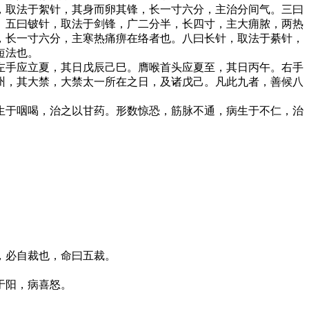
，取法于絮针，其身而卵其锋，长一寸六分，主治分间气。三曰
。五曰铍针，取法于剑锋，广二分半，长四寸，主大痈脓，两热
，长一寸六分，主寒热痛痹在络者也。八曰长针，取法于綦针，
短法也。
左手应立夏，其日戊辰己巳。膺喉首头应夏至，其日丙午。右手
州，其大禁，大禁太一所在之日，及诸戊己。凡此九者，善候八
生于咽喝，治之以甘药。形数惊恐，筋脉不通，病生于不仁，治
，必自裁也，命曰五裁。
于阳，病喜怒。