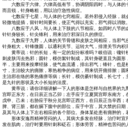
六数应于六律。六律高低有节，协调阴阳四时，与人体的十
而且锐，针身略粗，用以治疗急性病症。
七数应于七星，与人体的七窍相应。若外邪侵入经脉，就会
轻微地提插，留针时间要长，使正气得以充实，邪气得以消散
八数应于八风，与人体上下肢的八节相应。如四时八节的虚
针针身较长，针尖锋利，用来治疗邪深日久的痹症。
九数应于九野，人体的关节骨缝和皮肤之间相应，当邪气侵
针身粗大，针锋微圆，以通利关节、运转大气，排泄关节内积
黄帝说：针的长短，有一定的划分标准吗？岐伯说：镵针模
刺皮肤泻去热邪；圆针，模仿絮针制成，其针身硬直且为圆形
半，主要用来按摩经脉，使气血流通，排出邪气；锋针，也是
寸，主治较大的痈脓，寒热相争的病症，用来切开痈排脓；圆
主治邪在络的寒热痛痹等病；长针，模仿綦针制成，长七寸，
是九针的形状及大小长短的法度。
黄帝说：请你详细讲解一下人的形体是怎样与自然界的九野
宫即正东方，在日辰正当乙卯；左手应于立夏巽宫即东南方，
戊申、己未；右胁应于秋分兑宫即正西方，在日辰正当辛西；
脾、肾三脏，都在膈下腹中的部位，应于中宫，其大禁的日期
及其与人体上下左右相应的各个部位。身体某处患有痈肿的，
形体安逸而精神苦闷的人，其病大多发在经脉，治疗时宜用
发在肌肉，治疗时要用针刺和砭石；形体劳苦，精神也苦闷的