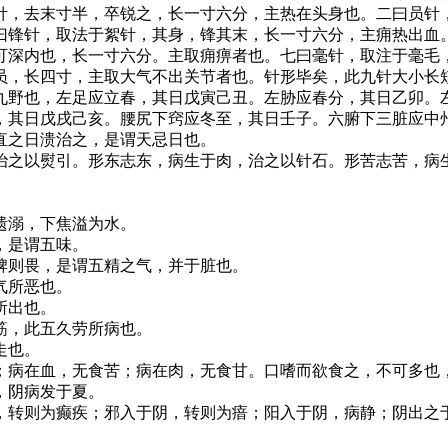
，去末寸半，卒锐之，长一寸六分，主热在头身也。二曰员针
曰锋针，取法于絮针，其身，锋其末，长一寸六分，主痈热出血
可深内也，长一寸六分。主取痈痹者也。七曰毫针，取注于毫毛
员，长四寸，主取大气不出关节者也。针形毕矣，此九针大小长
野也，左足应立春，其日戊寅己丑。左胁应春分，其日乙卯。
，其日戊戌己亥。腰尻下窍应冬至，其日壬子。六腑下三脏应中
直之日溃治之，是谓天忌日也。
之以熨引。形东志东，病生于肉，治之以针石。形苦志苦，病
遗溺，下焦溢为水。
，是谓五味。
脾则畏，是谓五精之气，并于脏也。
气所恶也。
所出也。
筋，此五久劳所病也。
走也。
病在血，无食苦；病在肉，无食甘。口嗜而欲食之，不可多也
，阴病发于夏。
转则为癫疾；邪入于阴，转则为瘖；阳入于阴，病静；阴出之