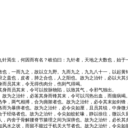
针焉生，何因而有名？岐伯曰：九针者，天地之大数也，始于
也，一而九之，故以立九野。九而九之，九九八十一，以起黄
之盖也，皮者，肺之合也，人之阳也。故为之治针，必以大其
身而员其末，令无得伤肉分，伤则气得竭。
其身而员其末，令可以按脉物陷，以致其气，令邪气独出。
故为之治针，必筩其身而锋其末，令可以泻热出血，而痼病竭
争，两气相搏，合为痈脓者也。故为之治针，必令其末如剑锋
而为暴痹者也。故为之治针，必令尖如厘，且员其锐，中身微
于经络者也。故为之治针，令尖如蚊虻喙，静以徐往，微以久
，内舍于骨解腰脊节腠理之间为深痹也。故为之治针，必长其
风水之状，而留不能过于机关大节者也。故为之治针，令尖如