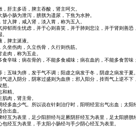
。
，肝主多语，脾主吞酸，肾主呵欠。
肠小肠为泄泻，膀胱为遗尿，下焦为水肿。
甘入脾，咸入肾，淡入胃，称为五入。
抑郁而生忧虑，并于心则喜笑，并于肺则悲泣，并于肾则善恐
湿。
液，脾主涎液。
久坐伤肉，久立伤骨，久行则伤筋。
甘走肉，称为五走。
食辛味；病在骨的，不能多食咸味；病在血的，不能多食苦味；
；五味为痹，发于气不调；阳虚之病发于冬，阴虚之病发于夏
气进入阴分，阴寒过盛则为血痹；邪入阳分，抟而气上逆不下，
发怒。
志和精。
主肌肉，肾主骨。
经多血少气。所以说在针刺治疗时，阳明经宜出气出血；太阳经
适合出血。
经互为表里，足少阳胆经与足厥阴肝经互为表里，足太阳膀胱经
心包经互为表里，手太阳小肠经与手少阴心经互为表里。