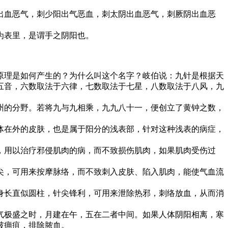
出血恶气，刺少阳出气恶血，刺太阴出血恶气，刺厥阴出血恶
为表里，是谓手之阴阳也。
理是如何产生的？为什么叫这个名字？岐伯说：九针是根据天
五音，六数取法于六律，七数取法于七星，八数取法于八风，九
的分野。若将九与九相乘，九九八十一，便创立了黄钟之数，
在外的皮肤，也是属于阳分的浅表部，针对这种浅表的病症，
用以治疗邪侵肌肉的病，而不致损伤肌肉，如果肌肉受伤过
，可用来按摩脉络，而不致刺入皮肤、陷入肌肉，能使气血流
长直似圆柱，针尖锋利，可用来泄除热邪，刺络放血，从而消
极盛之时，月建在午，五在二者中间。如果人体阴阳相离，寒
破痈疽，排除脓血。