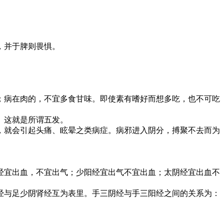
，并于脾则畏惧。
病在肉的，不宜多食甘味。即使素有嗜好而想多吃，也不可吃
。这就是所谓五发。
就会引起头痛、眩晕之类病症。病邪进入阴分，搏聚不去而为
宜出血，不宜出气；少阳经宜出气不宜出血；太阴经宜出血不
与足少阴肾经互为表里。手三阴经与手三阳经之间的关系为：