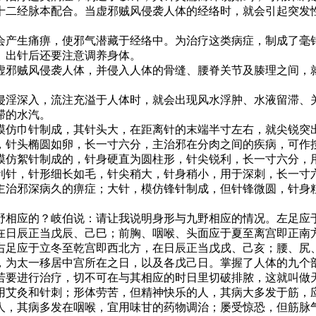
二经脉本配合。当虚邪贼风侵袭人体的经络时，就会引起突发性
产生痛痹，使邪气潜藏于经络中。为治疗这类病症，制成了毫针
。出针后还要注意调养身体。
邪贼风侵袭人体，并侵入人体的骨缝、腰脊关节及腠理之间，就
淫深入，流注充溢于人体时，就会出现风水浮肿、水液留滞、关
滞的水汽。
仿巾针制成，其针头大，在距离针的末端半寸左右，就尖锐突出
，针头椭圆如卵，长一寸六分，主治邪在分肉之间的疾病，可作
模仿絮针制成的，针身硬直为圆柱形，针尖锐利，长一寸六分，
利针，针形细长如毛，针尖稍大，针身稍小，用于深刺，长一寸
主治邪深病久的痹症；大针，模仿锋针制成，但针锋微圆，针身
相应的？岐伯说：请让我说明身形与九野相应的情况。左足应于
在日辰正当戊辰、己巳；前胸、咽喉、头面应于夏至离宫即正南
右足应于立冬至乾宫即西北方，在日辰正当戊戌、己亥；腰、尻
，为太一移居中宫所在之日，以及各戊己日。掌握了人体的九个
若要进行治疗，切不可在与其相应的时日里切破排脓，这就叫做
艾灸和针刺；形体劳苦，但精神快乐的人，其病大多发于筋，应
人，其病多发在咽喉，宜用味甘的药物调治；屡受惊恐，但筋脉