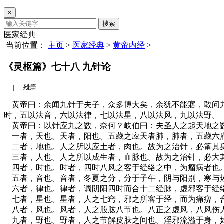
×
搜索
医家经典
当前位置：
主页
>
医家经典
>
黄帝内经
>
《灵枢篇》七十八 九针论
|
殘簫
黄帝曰：余闻九针于夫子，众多博大矣，余犹不能寤，敢问九
时，五以法音，六以法律，七以法星，八以法风，九以法野。
黄帝曰：以针应九之数，奈何？岐伯曰：夫圣人之起天地之数
一者，天也。天者，阳也。五藏之应天者肺，肺者，五藏六府
二者，地也。人之所以应土者，肉也。故为之治针，必筩其
三者，人也。人之所以成生者，血脉也。故为之治针，必大
四者，时也。时者，四时八风之客于经络之中，为瘤病者也。
五者，音也。音者，冬夏之分，分于子午，阴与阳别，寒与热
六者，律也。律者，调阴阳四时而合十二经脉，虚邪客于经络
七者，星也。星者，人之七窍，邪之所客于经，而为痛痹，合
八者，风也。风者，人之股肱八节也。八正之虚风，八风伤人
九者，野也。野者，人之节解皮肤之间也。淫邪流溢于身，如