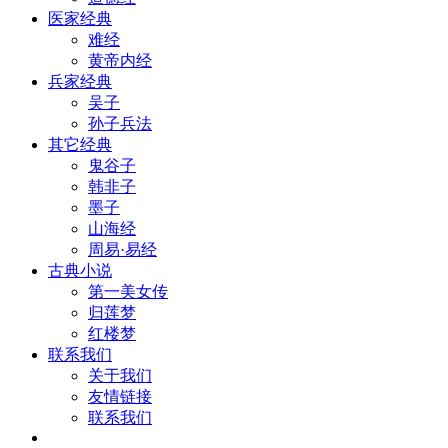
医家经典
难经
黄帝内经
兵家经典
吴子
孙子兵法
其它经典
鬼谷子
韩非子
墨子
山海经
周易·易经
古典小说
第一美女传
归莲梦
红楼梦
联系我们
关于我们
友情链接
联系我们