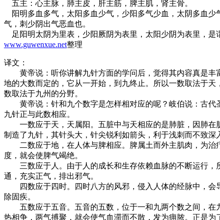
五主：心主脉，肺主皮，肝主筋，脾主肌，肾主骨。
阳明多血多气，太阳多血少气，少阳多气少血，太阴多血少气
气，刺少阴出气恶血也。
足阳明太阴为里表，少阳厥阴为表里，太阳少阴为表里，是谓
www.guwenxue.net
整理
译文：
黄帝说：听你讲解九针方面的学问后，觉得其内容真是丰富
地的大数而定的，它从一开始，到九终止。所以一数取法于天
数取法于九州的分野。
黄帝说：针和九个数字是怎样相对应的呢？岐伯说：古代圣
九针正与此数相应。
一数应于天，天属阳。五脏中与天相应的是肺脏，因肺在脏
制造了九针，其针头大，针尖锐利如箭头，利于浅刺而不致深
二数应于地，在人体与脾相应。脾属土而外主肌肉，为治疗
度，就会使脾气竭绝。
三数应于人。由于人的成长和生存依赖血脉的不断运行，所
通，充实正气，排出邪气。
四数应于四时。四时八方的风邪，侵入人体的经脉中，会导
除固疾。
五数应于五音。五音的五数，位于一和九两个数之间，在九
热相争，两气搏聚，就会使气血滞而不散，发为痈脓。正是为