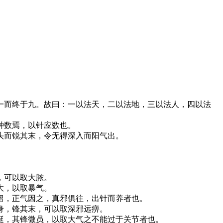
一而终于九。故曰：一以法天，二以法地，三以法人，四以法
钟数焉，以针应数也。
头而锐其末，令无得深入而阳气出。
。
，可以取大脓。
大，以取暴气。
留，正气因之，真邪俱往，出针而养者也。
身，锋其末，可以取深邪远痹。
挺，其锋微员，以取大气之不能过于关节者也。