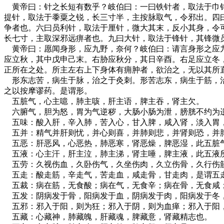
黄帝曰：针之长短有数乎？岐伯曰：一曰铁针者，取法于巾针
提针，取法于黍粟之锐，长三寸半，主按脉取气，令邪出。四
争者也。六曰员利针，取法于厘针，微大其末，反小其身，令
长七寸，主取深邪远痹者也。九曰大针，取法于锋针，其锋微
黄帝曰：愿闻身形，应九野，奈何？岐伯曰：请言身形之应九
应立秋，其中戊申己末。右胁应秋分，其日辛酉。右足应立冬
正所在之处。所主左右上下身体有痈肿者，欲治之，无以其所
形东志苦，病生于脉，治之于灸刺。形苦志东，病生于筋，治
之以按摩谬药。是谓形。
五脏气，心主噫，肺主咳，肝主语，脾主吞，肾主欠。
六腑气，胆为怒，胃为气逆秽，大肠小肠为泄，膀胱不约为
五味：酸入肝，辛入肺，苦入心，甘入脾，咸入肾，淡入胃
五并：精气并肝则忧，并心则喜，并肺则悲，并肾则恐，并
五恶：肝恶风，心恶热，肺恶寒，肾恶燥，脾恶湿，此五脏
五液：心主汗，肝主泣，肺主涕，肾主唾，脾主液，此五液
五劳：久视伤血，久卧伤气，久坐伤肉，久立伤骨，久行伤
五走：酸走筋，辛走气，苦走血，咸走骨，甘走肉，是谓五
五裁：病在筋，无食酸；病在气，无食辛；病在骨，无食咸；
五发：阴病发于骨，阳病发于血，阴病发于肉，阳病发于冬
五邪：邪入于阳，则为狂；邪入于阴，则为血瘅；邪入于阳，
五藏：心藏神，肺藏魄，肝藏魂，脾藏意，肾藏精志也。