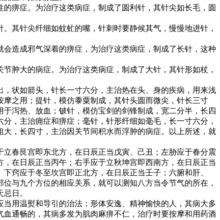
的痹症。为治疗这类病症，制成了圆利针，其针尖如长毛，圆
。其针尖纤细如蚊虻的嘴，针刺时要静候其气，慢慢地进针，
会造成邪气深着的痹症，为治疗这类病症，制成了长针，这种
节肿大的病症。为治疗这类病症，制成了大针，其针形如杖，
，状如箭头，针长一寸六分，主治热在头、身的疾病，用来浅
按摩之用；提针，模仿黍粟制成，其针头圆而微尖，针长三寸
用于泻热、放血；铍针，模仿宝剑的剑锋制成，宽二分半，长四
六分，主治痈症和痹症；毫针，针形纤细如毫毛，长一寸六分，
粗大，长四寸，主治因关节间积水而浮肿的病症。以上所述，就
立春艮宫即东北方，在日辰正当戊寅、己丑；左胁应于春分震
方，在日辰正当丙午；右手应于立秋坤宫即西南方，在日辰正当
、下窍应于冬至坎宫即正北方，在日辰正当壬子；六腑和肝、
部位与九个方位的相应关系，就可以测知八方当令节气的所在，
天忌日。
当用温熨和导引的治法；形体安逸、精神愉快的人，其病大多
气血通畅的，其病多发为肌肉麻痹不仁，治疗时要按摩和用药酒