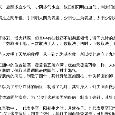
，厥阴多血少气，少阴多气少血。故曰刺阳明出血气，刺太阳
足之阴阳也。手阳明太阴为表里，少阳心主为表里，太阳少阴
多彩、博大精深，但其中有些我还不能彻底领悟，请问九针的原
，二数取法于地，三数取法于人，四数取法于四时，五数取法于
人发明了天地的数理，从一到九为基本数，所以据此建立了九州
腑中的位置最高，覆盖着五脏六腑，犹如天覆盖万物一样。人体
入肌肉，仅取其通调肌表的阳气，排出邪气。
肌肉的病症，制造了圆针，其针身硬直如圆柱，针尖椭圆如卵，
以为了治疗血脉的病症，制造了九针，其针身大，针尖圆面微尖
致顽固的病症。为了治疗这种顽固的疾病，制造了锋针，其针身
宫数中，一代表冬至一阳初生之时，月建在子。九代表夏至阳气
了治疗这类病症，制造了铍针，其针尖扁而锋锐如剑，可用来刺