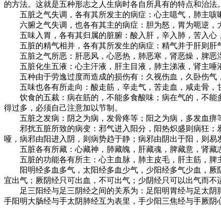
的方法。这就是五种形志之人生病时各自所具有的特点和治法
五脏之气失调，各有其所发主的病症：心主噫气，肺主咳嗽
六腑之气失调，也各有其主的病症：胆为怒，胃为呃逆，大
五味入胃，各有其归属的脏腑：酸入肝，辛入肺，苦入心，
五脏的精气相并，各有其所发生的病症：精气并于肝则肝气
五脏之气所恶：肝恶风，心恶热，肺恶寒，肾恶燥，脾恶
五脏化生五液：心主汗液，肝主目液，肺主涕液，肾主唾
五种由于劳逸过度而造成的损伤有：久视伤血，久卧伤气，
五味也各有所走向：酸走筋，辛走气，苦走血，咸走骨，
饮食的五裁：病在筋的，不能多食酸味；病在气的，不能多
得过多，必须自己注意加以节制。
五脏之发病：阴之为病，发骨疼等；阳之为病，多发血痹等
邪扰五脏所致的病变：邪气进入阳分，阳热炽盛则病狂；邪
哑，病邪由阳进入阴，则病势趋于静；病邪由阴出于阳，则易
五脏各有所藏：心藏神，肺藏魄，肝藏魂，脾藏意，肾藏
五脏的功能各有所主：心主血脉，肺主皮毛，肝主筋，脾
阳明经多血多气，太阳经多血少气，少阳经多气少血，厥阴
宜出气；厥阴经只可出血，不可出气；少阴经只可以出气而不
足三阳经与足三阴经之间的关系为：足阳明胃经与足太阴脾
手阳明大肠经与手太阴肺经互为表里，手少阳三焦经与手厥阴