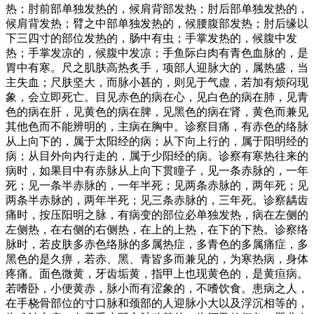
热；肘前部单独发热的，候肩背部发热；肘后部单独发热的，
候肩背发热；臂之中部单独发热的，候腰腹部发热；肘后缘以
下三四寸的部位发热的，肠中有虫；手掌发热的，候腹中发
热；手掌发凉的，候腹中发凉；手鱼际白肉有青色血脉的，是
胃中有寒。尺之肌肤高热炙手，项部人迎脉大的，属热盛，当
主失血；尺肤坚大，而脉小甚的，则见于气虚，若加有烦闷现
象，会立即死亡。目见赤色的病在心，见白色的病在肺，见青
色的病在肝，见黄色的病在脾，见黑色的病在肾，黄色而兼见
其他色而不能辨明的，主病在胸中。诊察目痛，有赤色的络脉
从上向下的，属于太阳经的病；从下向上行的，属于阳明经的
病；从目外向内行走的，属于少阳经的病。诊察有寒热往来的
病时，如果目中有赤脉从上向下贯瞳子，见一条赤脉的，一年
死；见一条半赤脉的，一年半死；见两条赤脉的，两年死；见
两条半赤脉的，两年半死；见三条赤脉的，三年死。诊察龋齿
痛时，按压阳明之脉，有病变的部位必单独发热，病在左侧的
左侧热，在右侧的右侧热，在上的上热，在下的下热。诊察络
脉时，若皮肤多赤色络脉的多属热症，多青色的多属痛症，多
黑色的是久痹，若赤、黑、青皆多而兼见的，为寒热病，身体
疼痛。面色微黄，牙齿垢黄，指甲上也现黄色的，是黄疸病。
若嗜卧，小便黄赤，脉小而有涩象的，不嗜饮食。患病之人，
在手桡骨部位的寸口脉和颈部的人迎脉小大以及浮沉相等的，