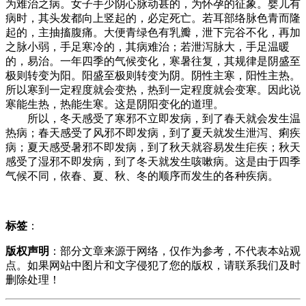
为难治之病。女子手少阴心脉动甚的，为怀孕的征象。婴儿有
病时，其头发都向上竖起的，必定死亡。若耳部络脉色青而隆
起的，主抽搐腹痛。大便青绿色有乳瓣，泄下完谷不化，再加
之脉小弱，手足寒冷的，其病难治；若泄泻脉大，手足温暖
的，易治。一年四季的气候变化，寒暑往复，其规律是阴盛至
极则转变为阳。阳盛至极则转变为阴。阴性主寒，阳性主热。
所以寒到一定程度就会变热，热到一定程度就会变寒。因此说
寒能生热，热能生寒。这是阴阳变化的道理。
所以，冬天感受了寒邪不立即发病，到了春天就会发生温
热病；春天感受了风邪不即发病，到了夏天就发生泄泻、痢疾
病；夏天感受暑邪不即发病，到了秋天就容易发生疟疾；秋天
感受了湿邪不即发病，到了冬天就发生咳嗽病。这是由于四季
气候不同，依春、夏、秋、冬的顺序而发生的各种疾病。
标签
：
版权声明
：部分文章来源于网络，仅作为参考，不代表本站观
点。如果网站中图片和文字侵犯了您的版权，请联系我们及时
删除处理！