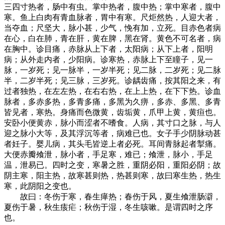
三四寸热者，肠中有虫。掌中热者，腹中热；掌中寒者，腹中
寒。鱼上白肉有青血脉者，胃中有寒。尺炬然热，人迎大者，
当夺血；尺坚大，脉小甚，少气，悗有加，立死。目赤色者病
在心，白在肺，青在肝，黄在脾，黑在肾。黄色不可名者，病
在胸中。诊目痛，赤脉从上下者，太阳病；从下上者，阳明
病；从外走内者，少阳病。诊寒热，赤脉上下至瞳子，见一
脉，一岁死；见一脉半，一岁半死；见二脉，二岁死；见二脉
半，二岁半死；见三脉，三岁死。诊龋齿痛，按其阳之来，有
过者独热，在左左热，在右右热，在上上热，在下下热。诊血
脉者，多赤多热，多青多痛，多黑为久痹，多赤、多黑、多青
皆见者，寒热。身痛而色微黄，齿垢黄，爪甲上黄，黄疸也。
安卧小便黄赤，脉小而涩者不嗜食。人病，其寸口之脉，与人
迎之脉小大等，及其浮沉等者，病难已也。女子手少阴脉动甚
者妊子。婴儿病，其头毛皆逆上者必死。耳间青脉起者掣痛。
大便赤瓣飧泄，脉小者，手足寒，难已；飧泄，脉小，手足
温，泄易已。四时之变，寒暑之胜，重阴必阳，重阳必阴；故
阴主寒，阳主热，故寒甚则热，热甚则寒，故曰寒生热，热生
寒，此阴阳之变也。
故曰：冬伤于寒，春生瘅热；春伤于风，夏生飧泄肠澼，
夏伤于暑，秋生痎疟；秋伤于湿，冬生咳嗽。是谓四时之序
也。