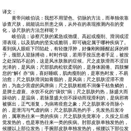
译文：
黄帝问岐伯说：我想不用望色、切脉的方法，而单独依靠
诊查尺肤，就能说出所患之病，从外在的表现推测内在的变
化，诊尺肤的方法怎样呢？
岐伯说：诊察尺肤的紧急或弛缓、高起或瘦削、滑润或涩
滞表现，以及肌肉的坚实或脆弱，即可确定属于哪种疾病了。
看到病人眼眶下凹陷处，有轻微浮肿，好像刚刚睡醒起床的样
子，颈部人迎脉搏动，时时作咳，若用手按压患者手足，被按
之处深陷不起的，这是风水肤胀的症候。尺之皮肤滑而不涩目
光泽的，是风病；尺部肌肉松软柔弱的，是身体困倦、四肢懈
怠的“解亻亦”病，喜好睡眠，肌肉瘦削的，是寒热时发，不易
治愈；尺之肌肤滑润如膏脂的，是风病；尺之肌肤涩滞不滑
的，为血少营虚的风痹病；尺之肌肤粗糙不润像干枯鱼鳞的，
是脾土虚衰、水饮不化的“痰饮”病；尺之肌肤灼热，脉盛大而
躁动的，是温病，若脉显盛大但不躁动而现滑利的，是病邪将
被驱出，正气渐复，为病将痊愈之象；尺之肌肤寒冷而脉小
的，是泄泻与气虚的病；尺之肌肤高热灼手，先发热后发冷
的，属寒热往来一类的疾病；尺之肌肤先觉寒冷，久按之后感
觉发热的，也是寒热往来一类的疾病。肘部皮肤单独发热的，
候腰以上部位发热；手腕部皮肤单独发热的，候腰以下部位发