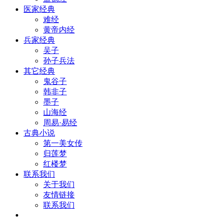
医家经典
难经
黄帝内经
兵家经典
吴子
孙子兵法
其它经典
鬼谷子
韩非子
墨子
山海经
周易·易经
古典小说
第一美女传
归莲梦
红楼梦
联系我们
关于我们
友情链接
联系我们