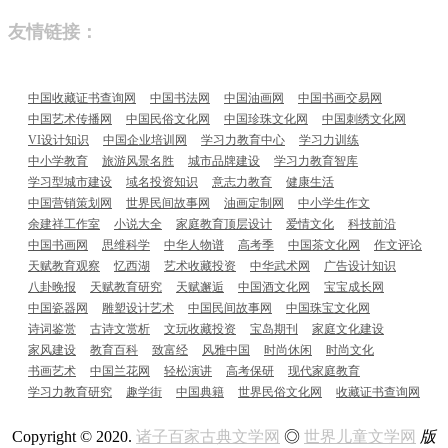
友情链接：
中国收藏证书查询网
中国书法网
中国油画网
中国书画交易网
中国艺术传播网
中国民俗文化网
中国珍珠文化网
中国刺绣文化网
VI设计知识
中国企业培训网
学习力教育中心
学习力训练
中小学教育
旅游风景名胜
城市品牌建设
学习力教育智库
学习型城市建设
域名投资知识
意志力教育
健康生活
中国营销策划网
世界民间故事网
油画定制网
中小学生作文
余建祥工作室
小说大全
家庭教育顶层设计
爱情文化
科技前沿
中国书画网
思维科学
中华人物谱
高考季
中国茶文化网
作文评论
天赋教育观察
忆西湖
艺术收藏投资
中华武术网
广告设计知识
八卦晚报
天赋教育研究
天赋邂逅
中国酒文化网
宝宝成长网
中国瓷器网
雕塑设计艺术
中国民间故事网
中国珠宝文化网
诗词鉴赏
古诗文赏析
文玩收藏投资
宝岛期刊
家庭文化建设
家风建设
教育百科
致富经
风雅中国
时尚休闲
时尚文化
书画艺术
中国兰花网
轻松演讲
高考保研
现代家庭教育
学习力教育研究
趣学街
中国典籍
世界民俗文化网
收藏证书查询网
Copyright © 2020.
诸子百家古典文学网
◎
世界儿童文学网
版