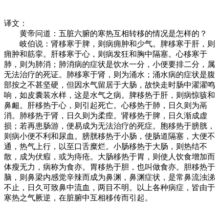
译文：
黄帝问道：五脏六腑的寒热互相转移的情况是怎样的？
岐伯说：肾移寒于脾，则病痈肿和少气。脾移寒于肝，则
痈肿和筋挛。肝移寒于心，则病发狂和胸中隔塞。心移寒于
肺，则为肺消；肺消病的症状是饮水一分，小便要排二分，属
无法治疗的死证。肺移寒于肾，则为涌水；涌水病的症状是腹
部按之不甚坚硬，但因水气留居于大肠，故快走时肠中濯濯鸣
响，如皮囊装水样，这是水气之病。脾移热于肝，则病惊骇和
鼻衄。肝移热于心，则引起死亡。心移热于肺，日久则为鬲
消。肺移热于肾，日久则为柔痓。肾移热于脾，日久渐成虚
损；若再患肠游，便易成为无法治疗的死症。胞移热于膀胱，
则病小便不利和尿血。膀胱移热于小肠，使肠道隔塞，大便不
通，热气上行，以至口舌糜烂。小肠移热于大肠，则热结不
散，成为伏瘕，或为痔疮。大肠移热于胃，则使人饮食增加而
体瘦无力，病称为食亦。胃移热于胆，也叫做食亦。胆移热于
脑，则鼻梁内感觉辛辣而成为鼻渊，鼻渊症状，是常鼻流浊涕
不止，日久可致鼻中流血，两目不明。以上各种病症，皆由于
寒热之气厥逆，在脏腑中互相移传而引起。