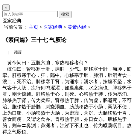
×
搜索
医家经典
当前位置：
主页
>
医家经典
>
黄帝内经
>
《素问篇》三十七 气厥论
|
殘簫
黄帝问曰：五脏六腑，寒热相移者何？
岐伯曰：肾移寒于肝，痈肿，少气。脾移寒于肝，痈肿，筋
挛。肝移寒于心，狂，隔中。心移寒于肺，肺消，肺消者饮一
溲二，死不治。肺移寒于肾，为涌水；涌水者，按腹不坚，水
气客于大肠，疾行则鸣濯濯，如囊裹浆，水之病也。脾移热于
肝，则为惊衄。肝移热于心，则死。心移热于肺，传为鬲消。
肺移热于肾，传为柔痓。肾移热于脾，传为虚，肠澼死，不可
治。胞移热于膀胱，则癃溺血。膀胱移热于小肠，鬲肠不便，
上为口麇。小肠移热于大肠，为虑瘕，为沉。大肠移热于胃，
善食而瘦，又谓之食亦。胃移热于胆，亦日食亦。胆移热于
脑，则辛〓鼻渊；鼻渊者，浊涕下不止也，传为衊蔑瞑目。故
得之气厥也。