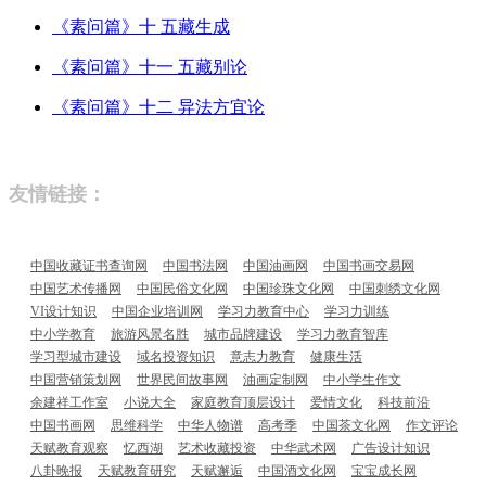
《素问篇》十 五藏生成
《素问篇》十一 五藏别论
《素问篇》十二 异法方宜论
友情链接：
中国收藏证书查询网
中国书法网
中国油画网
中国书画交易网
中国艺术传播网
中国民俗文化网
中国珍珠文化网
中国刺绣文化网
VI设计知识
中国企业培训网
学习力教育中心
学习力训练
中小学教育
旅游风景名胜
城市品牌建设
学习力教育智库
学习型城市建设
域名投资知识
意志力教育
健康生活
中国营销策划网
世界民间故事网
油画定制网
中小学生作文
余建祥工作室
小说大全
家庭教育顶层设计
爱情文化
科技前沿
中国书画网
思维科学
中华人物谱
高考季
中国茶文化网
作文评论
天赋教育观察
忆西湖
艺术收藏投资
中华武术网
广告设计知识
八卦晚报
天赋教育研究
天赋邂逅
中国酒文化网
宝宝成长网