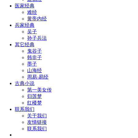
医家经典
难经
黄帝内经
兵家经典
吴子
孙子兵法
其它经典
鬼谷子
韩非子
墨子
山海经
周易·易经
古典小说
第一美女传
归莲梦
红楼梦
联系我们
关于我们
友情链接
联系我们