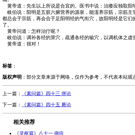
黄帝道：先生以上所说是合宜的。医书中说：治痿应独取阳
岐伯说：阳明是五脏六腑营养的源泉，能濡养宗筋，宗筋主管
都总会于宗筋，再会合于足阳明经的气衔穴，故阳明经是它们
了。
黄帝问道：怎样治疗呢？
岐伯说：调补各经的荥穴，疏通各经的输穴，以调机体之虚实
黄帝道：很对！
标签
：
版权声明
：部分文章来源于网络，仅作为参考，不代表本站观
上一篇：
《素问篇》四十三 痹论
下一篇：
《素问篇》四十五 厥论
相关推荐
《灵枢篇》八十一 痈疽