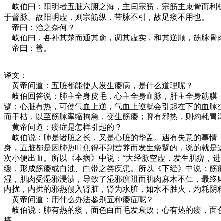
岐伯曰：阳明者五脏六腑之海，主闰宗筋，宗筋主束骨而利机
于督脉。故阳明虚，则宗筋纵，带脉不引，故足痿不用也。
帝曰：治之奈何？
岐伯曰：各补其荥而通其俞，调其虚实，和其逆顺，筋脉骨
帝曰：善。
译文：
黄帝问道：五脏都能使人发生痿病，是什么道理呢？
岐伯回答说：肺主全身皮毛，心主全身血脉，肝主全身筋膜，
躄；心脏有热，可使气血上逆，气血上逆就会引起在下的血脉
而干枯，以至筋脉挛缩拘急，变生筋痿；脾有邪热，则灼耗胃
黄帝问道：痿症是怎样引起的？
岐伯说：肺是诸脏之长，又是心脏的华盖。遇有失意的事情，
身，五脏都是因肺热叶焦得不到营养而发生痿躄的，说的就是
次小便出血。所以《本病》中说：“大经脉空虚，发生肌痹，
缓，形成筋痿或白浊、白带之类疾患。所以《下经》中说：筋
湿，肌肉受湿邪浸渍，导致了湿邪痹阻而肌肉麻木不仁，最终
内扰，内扰的邪热侵入肾脏，肾为水脏，如水不胜火，灼耗阴
黄帝问道：用什么办法鉴别五种痿症呢？
岐伯说：肺有热的痿，面色白而毛发衰败；心有热的痿，面色
槁。