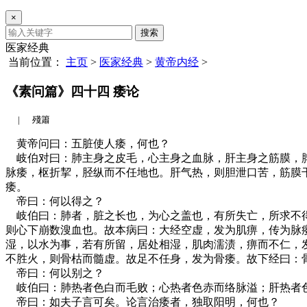
×
搜索
医家经典
当前位置：
主页
>
医家经典
>
黄帝内经
>
《素问篇》四十四 痿论
|
殘簫
黄帝问曰：五脏使人痿，何也？
岐伯对曰：肺主身之皮毛，心主身之血脉，肝主身之筋膜，脾
脉痿，枢折挈，胫纵而不任地也。肝气热，则胆泄口苦，筋膜
痿。
帝曰：何以得之？
岐伯曰：肺者，脏之长也，为心之盖也，有所失亡，所求不得
则心下崩数溲血也。故本病曰：大经空虚，发为肌痹，传为脉
湿，以水为事，若有所留，居处相湿，肌肉濡渍，痹而不仁，
不胜火，则骨枯而髓虚。故足不任身，发为骨痿。故下经曰：
帝曰：何以别之？
岐伯曰：肺热者色白而毛败；心热者色赤而络脉溢；肝热者
帝曰：如夫子言可矣。论言治痿者，独取阳明，何也？