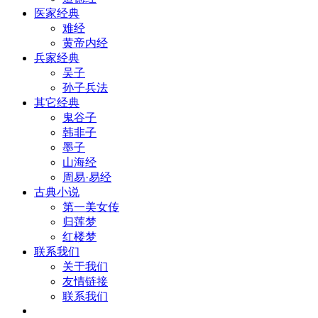
医家经典
难经
黄帝内经
兵家经典
吴子
孙子兵法
其它经典
鬼谷子
韩非子
墨子
山海经
周易·易经
古典小说
第一美女传
归莲梦
红楼梦
联系我们
关于我们
友情链接
联系我们