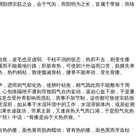
阴阳揔宗筋之会，会于气街，而阳明为之长，皆属于带脉，而络
枯焦，皮毛也呈虚弱、干枯不润的状态，热邪不去，则变生痿
缓而不能着地行路；肝脏有热，可使胆汁外溢而口苦，筋膜失养
热，热灼精枯，致使髓减骨枯，腰脊不能举动，变生骨痿。
声，进而则气郁化热，使肺叶枯焦，精气因此而不能敷布于周
，心包络隔绝不通则导致阳气在内妄动，逼迫心血下崩，于是屡
或意念受外界影响而惑乱，房事不加节制，这些都可致使宗筋弛
受湿邪，如从事于水湿环境中的工作，水湿滞留体内，或居处潮
如果长途跋涉，劳累太甚，又逢炎热天气而口渴，于是阳气化热
经》中说：“骨痿是由于大热所致。”
有热的痿，面色黄而肌肉蠕动；肾有热的痿，面色黑而牙齿枯