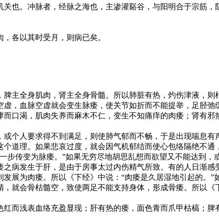
关也。冲脉者，经脉之海也，主渗灌谿谷，与阳明合于宗筋，
肉，各以其时受月，则病已矣。
脾主全身肌肉，肾主全身骨髓。所以肺脏有热，灼伤津液，则
空虚，血脉空虚就会变生脉痿，使关节如折而不能提举，足胫弛
津而口渴，肌肉失养而麻木不仁，变生不知痛痒的肉痿；肾有邪
或个人要求得不到满足，则使肺气郁而不畅，于是出现喘息有
这个道理。如果悲哀过度，就会因气机郁结而使心包络隔绝不通
进一步传变为脉痿。”如果无穷尽地胡思乱想而欲望又不能达到，
痿之病发生于肝，是由于房事太过内伤精气所致。有的人日渐感
则发展为肉痿。所以《下经》中说：“肉痿是久居湿地引起的。”
精，就会骨枯髓空，致使两足不能支持身体，形成骨痿。所以《下
红而浅表血络充盈显现；肝有热的痿，面色青而爪甲枯槁；脾