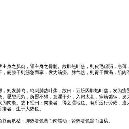
主身之肌肉，肾主身之骨髓。故肺热叶焦，则皮毛虚弱，急薄
干，筋膜干则筋急而挛，发为筋痿。脾气热，则胃干而渴，肌肉
，则发肺鸣，鸣则肺热叶焦，故曰：五脏因肺热叶焦，发为痿
痿。思想无穷，所愿不得，意淫于外，入房太甚，宗筋弛纵，发
发为肉痿。故下经曰：肉痿者，得之湿地也。有所远行劳倦，逢
骨痿者，生于大热也。
色苍而爪枯；脾热者色黄而肉蠕动；肾热者色黑而齿槁。