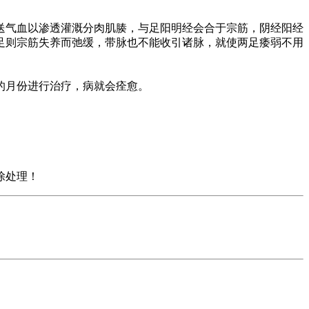
送气血以渗透灌溉分肉肌腠，与足阳明经会合于宗筋，阴经阳经
足则宗筋失养而弛缓，带脉也不能收引诸脉，就使两足痿弱不用
的月份进行治疗，病就会痊愈。
除处理！