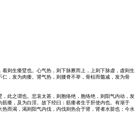
，着则生痿躄也。心气热，则下脉厥而上，上则下脉虚，虚则生
不仁，发为肉痿。肾气热，则腰脊不举，骨枯而髓减，发为骨
躄，此之谓也。悲哀太甚，则胞络绝，胞络绝，则阳气内动，发
为筋痿，及为白淫。故下经曰：筋痿者生于肝使内也。有渐于
大热而渴，渴则阳气内伐，内伐则热合于肾，肾者水脏也；今水