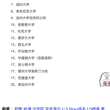
标签
：
耶鲁
哈佛
法学院
宣布退出
U.S.News排名
US榜单
要