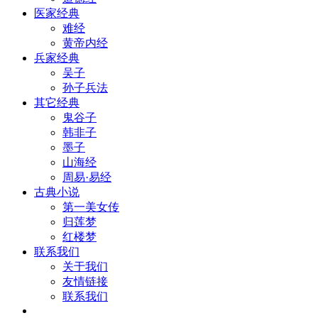
医家经典
难经
黄帝内经
兵家经典
吴子
孙子兵法
其它经典
鬼谷子
韩非子
墨子
山海经
周易·易经
古典小说
第一美女传
归莲梦
红楼梦
联系我们
关于我们
友情链接
联系我们