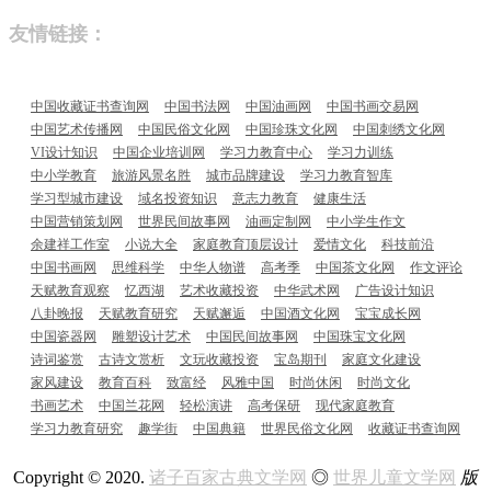
友情链接：
中国收藏证书查询网
中国书法网
中国油画网
中国书画交易网
中国艺术传播网
中国民俗文化网
中国珍珠文化网
中国刺绣文化网
VI设计知识
中国企业培训网
学习力教育中心
学习力训练
中小学教育
旅游风景名胜
城市品牌建设
学习力教育智库
学习型城市建设
域名投资知识
意志力教育
健康生活
中国营销策划网
世界民间故事网
油画定制网
中小学生作文
余建祥工作室
小说大全
家庭教育顶层设计
爱情文化
科技前沿
中国书画网
思维科学
中华人物谱
高考季
中国茶文化网
作文评论
天赋教育观察
忆西湖
艺术收藏投资
中华武术网
广告设计知识
八卦晚报
天赋教育研究
天赋邂逅
中国酒文化网
宝宝成长网
中国瓷器网
雕塑设计艺术
中国民间故事网
中国珠宝文化网
诗词鉴赏
古诗文赏析
文玩收藏投资
宝岛期刊
家庭文化建设
家风建设
教育百科
致富经
风雅中国
时尚休闲
时尚文化
书画艺术
中国兰花网
轻松演讲
高考保研
现代家庭教育
学习力教育研究
趣学街
中国典籍
世界民俗文化网
收藏证书查询网
Copyright © 2020.
诸子百家古典文学网
◎
世界儿童文学网
版