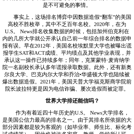
是不可避免的事情。
事实上，这场排名博弈中因数据造假“翻车”的美国
高校不胜枚举，其中不乏百年名校。2020年，在为
U.S。 News排名收集数据的时候，包括加州伯克利在
内的几所大学就公开承认自己前一年综合排名的数据申
报有误。早在2012年，美国名校埃默里大学也被曝出谎
报学生SAT和ACT成绩、平均绩点及其他学业表现，并
承认这一操作已持续多年；同年，克莱蒙特·麦肯纳学
院一名副校长承认多年谎报录取数据。此外，还有新奥
尔良大学、巴克内尔大学和乔治•华盛顿大学也陆续被
爆出数据造假。2021年，美国天普大学福克斯商学院前
院长波拉特更是因为电信诈骗、屡次造假而被定罪。
世界大学排还能信吗？
作为有着近四十年历史的U.S。 News大学排名，
是美国公信力最高的排名之一。由于其排名所依据的大
部分因素都是较为客观的（如毕业率、师生比、标化考