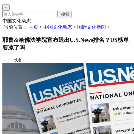
×
搜索
中国文化动态
当前位置：
主页
>
中国文化动态
>
国际文化新闻
>
耶鲁&哈佛法学院宣布退出U.S.News排名？US榜单
要凉了吗
|
佚名