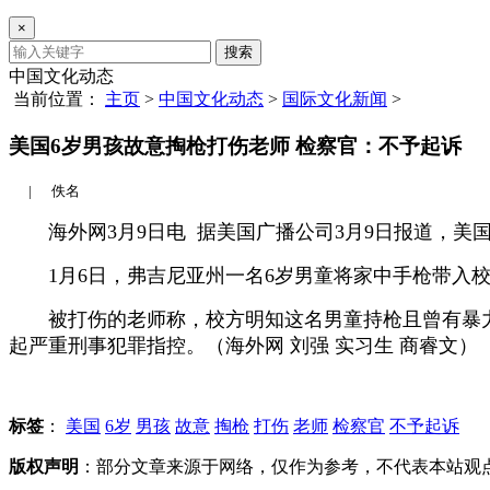
×
搜索
中国文化动态
当前位置：
主页
>
中国文化动态
>
国际文化新闻
>
美国6岁男孩故意掏枪打伤老师 检察官：不予起诉
|
佚名
海外网3月9日电
据美国广播公司3月9日报道，美
1月6日，弗吉尼亚州一名6岁男童将家中手枪带入校
被打伤的老师称，校方明知这名男童持枪且曾有暴力
起严重刑事犯罪指控。（海外网 刘强 实习生 商睿文）
标签
：
美国
6岁
男孩
故意
掏枪
打伤
老师
检察官
不予起诉
版权声明
：部分文章来源于网络，仅作为参考，不代表本站观