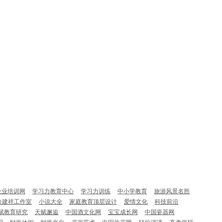
企业培训网
学习力教育中心
学习力训练
中小学教育
旅游风景名胜
余建祥工作室
小说大全
家庭教育顶层设计
爱情文化
科技前沿
赋教育研究
天赋邂逅
中国酒文化网
宝宝成长网
中国瓷器网