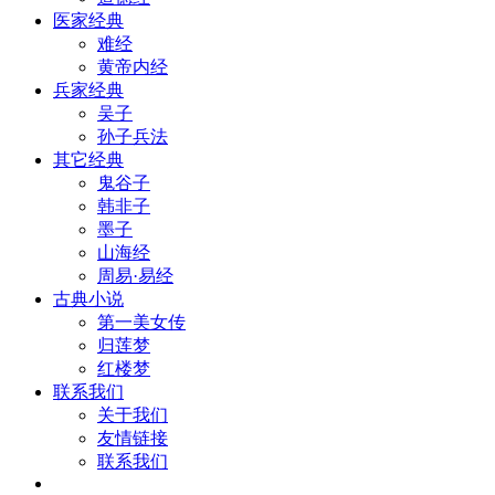
医家经典
难经
黄帝内经
兵家经典
吴子
孙子兵法
其它经典
鬼谷子
韩非子
墨子
山海经
周易·易经
古典小说
第一美女传
归莲梦
红楼梦
联系我们
关于我们
友情链接
联系我们