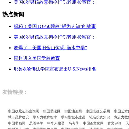
美国6岁男孩故意掏枪打伤老师 检察官：
热点新闻
揭秘！美国TOP50院校“鲜为人知”的故事
美国6岁男孩故意掏枪打伤老师 检察官：
卷爆了！美国旧金山惊现“衡水中学”
围棋进入美国学校教育
耶鲁&哈佛法学院宣布退出U.S.News排名
友情链接：
中国收藏证书查询网
中国书法网
中国油画网
中国书画交易网
中国艺术
城市品牌建设
学习力教育智库
学习型城市建设
域名投资知识
意志力教
中国书画网
思维科学
中华人物谱
高考季
中国茶文化网
作文评论
天