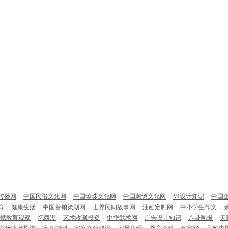
传播网
中国民俗文化网
中国珍珠文化网
中国刺绣文化网
VI设计知识
中国
育
健康生活
中国营销策划网
世界民间故事网
油画定制网
中小学生作文
赋教育观察
忆西湖
艺术收藏投资
中华武术网
广告设计知识
八卦晚报
天