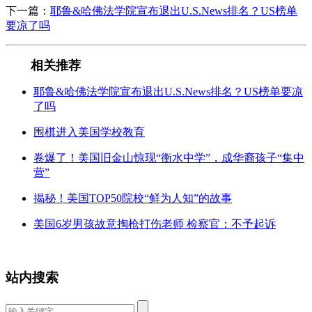
下一篇：
耶鲁&哈佛法学院宣布退出U.S.News排名？US榜单
要凉了吗
相关推荐
耶鲁&哈佛法学院宣布退出U.S.News排名？US榜单要凉
了吗
围棋进入美国学校教育
卷爆了！美国旧金山惊现“衡水中学”，成华裔孩子“集中
营”
揭秘！美国TOP50院校“鲜为人知”的故事
美国6岁男孩故意掏枪打伤老师 检察官：不予起诉
站内搜索