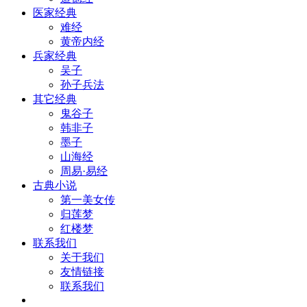
医家经典
难经
黄帝内经
兵家经典
吴子
孙子兵法
其它经典
鬼谷子
韩非子
墨子
山海经
周易·易经
古典小说
第一美女传
归莲梦
红楼梦
联系我们
关于我们
友情链接
联系我们