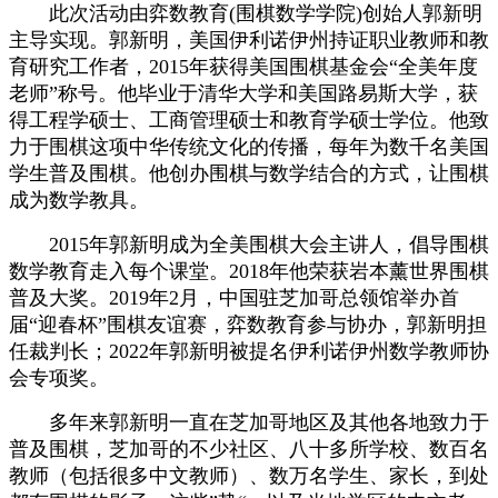
此次活动由弈数教育(围棋数学学院)创始人郭新明
主导实现。郭新明，美国伊利诺伊州持证职业教师和教
育研究工作者，2015年获得美国围棋基金会“全美年度
老师”称号。他毕业于清华大学和美国路易斯大学，获
得工程学硕士、工商管理硕士和教育学硕士学位。他致
力于围棋这项中华传统文化的传播，每年为数千名美国
学生普及围棋。他创办围棋与数学结合的方式，让围棋
成为数学教具。
2015年郭新明成为全美围棋大会主讲人，倡导围棋
数学教育走入每个课堂。2018年他荣获岩本薰世界围棋
普及大奖。2019年2月，中国驻芝加哥总领馆举办首
届“迎春杯”围棋友谊赛，弈数教育参与协办，郭新明担
任裁判长；2022年郭新明被提名伊利诺伊州数学教师协
会专项奖。
多年来郭新明一直在芝加哥地区及其他各地致力于
普及围棋，芝加哥的不少社区、八十多所学校、数百名
教师（包括很多中文教师）、数万名学生、家长，到处