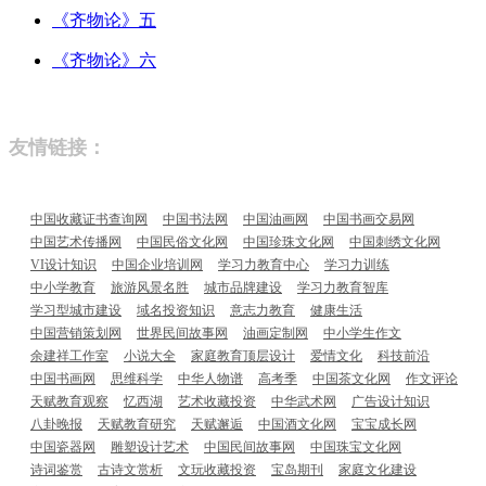
《齐物论》五
《齐物论》六
友情链接：
中国收藏证书查询网
中国书法网
中国油画网
中国书画交易网
中国艺术传播网
中国民俗文化网
中国珍珠文化网
中国刺绣文化网
VI设计知识
中国企业培训网
学习力教育中心
学习力训练
中小学教育
旅游风景名胜
城市品牌建设
学习力教育智库
学习型城市建设
域名投资知识
意志力教育
健康生活
中国营销策划网
世界民间故事网
油画定制网
中小学生作文
余建祥工作室
小说大全
家庭教育顶层设计
爱情文化
科技前沿
中国书画网
思维科学
中华人物谱
高考季
中国茶文化网
作文评论
天赋教育观察
忆西湖
艺术收藏投资
中华武术网
广告设计知识
八卦晚报
天赋教育研究
天赋邂逅
中国酒文化网
宝宝成长网
中国瓷器网
雕塑设计艺术
中国民间故事网
中国珠宝文化网
诗词鉴赏
古诗文赏析
文玩收藏投资
宝岛期刊
家庭文化建设