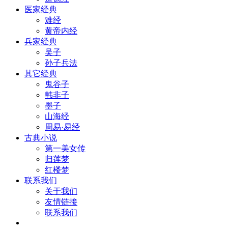
医家经典
难经
黄帝内经
兵家经典
吴子
孙子兵法
其它经典
鬼谷子
韩非子
墨子
山海经
周易·易经
古典小说
第一美女传
归莲梦
红楼梦
联系我们
关于我们
友情链接
联系我们