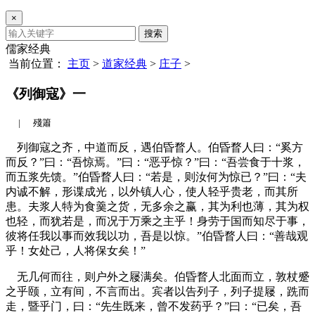
×
搜索
儒家经典
当前位置：
主页
>
道家经典
>
庄子
>
《列御寇》一
|
殘簫
列御寇之齐，中道而反，遇伯昏瞀人。伯昏瞀人曰：“奚方
而反？”曰：“吾惊焉。”曰：“恶乎惊？”曰：“吾尝食于十浆，
而五浆先馈。”伯昏瞀人曰：“若是，则汝何为惊已？”曰：“夫
内诚不解，形谍成光，以外镇人心，使人轻乎贵老，而其所
患。夫浆人特为食羹之货，无多余之赢，其为利也薄，其为权
也轻，而犹若是，而况于万乘之主乎！身劳于国而知尽于事，
彼将任我以事而效我以功，吾是以惊。”伯昏瞀人曰：“善哉观
乎！女处己，人将保女矣！”
无几何而往，则户外之屦满矣。伯昏瞀人北面而立，敦杖蹙
之乎颐，立有间，不言而出。宾者以告列子，列子提屦，跣而
走，暨乎门，曰：“先生既来，曾不发药乎？”曰：“已矣，吾