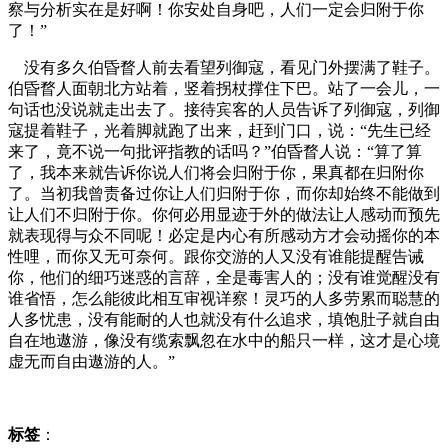
察与分析实在是好啊！你安处自身吧，人们一定会归附于你
了！”
没有多久伯昏瞀人前去看望列御寇，看见门外摆满了鞋子。
伯昏瞀人面朝北方站着，竖着拐杖撑住下巴。站了一会儿，一
句话也没说就走出去了。接待宾客的人员告诉了列御寇，列御
寇提着鞋子，光着脚就跑了出来，赶到门口，说：“先生已经
来了，竟不说一句批评指教的话吗？”伯昏瞀人说：“算了算
了，我本来就告诉你说人们将会归附于你，果真都在归附你
了。当初我曾责备过你让人们归附于你，而你却始终不能做到
让人们不归附于你。你何必用显迹于外的做法让人感动而预先
就表现得与众不同呢！必定是内心有所感动方才会动摇你的本
性哩，而你又无可奈何。跟你交游的人又没有谁能提醒告诫
你，他们的细巧迷惑的言辞，全是毒害人的；没有谁觉醒没有
谁省悟，怎么能彼此相互审视详察！灵巧的人多劳累而聪慧的
人多忧患，没有能耐的人也就没有什么追求，填饱肚子就自由
自在地遨游，像没有缆索飘忽在水中的船只一样，这才是心境
虚无而自由遨游的人。”
标签
：