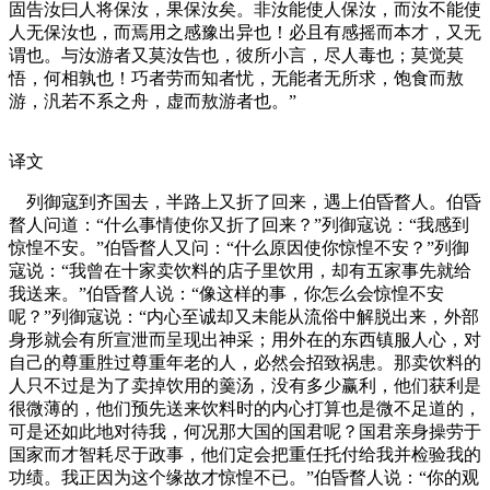
固告汝曰人将保汝，果保汝矣。非汝能使人保汝，而汝不能使
人无保汝也，而焉用之感豫出异也！必且有感摇而本才，又无
谓也。与汝游者又莫汝告也，彼所小言，尽人毒也；莫觉莫
悟，何相孰也！巧者劳而知者忧，无能者无所求，饱食而敖
游，汎若不系之舟，虚而敖游者也。”
译文
列御寇到齐国去，半路上又折了回来，遇上伯昏瞀人。伯昏
瞀人问道：“什么事情使你又折了回来？”列御寇说：“我感到
惊惶不安。”伯昏瞀人又问：“什么原因使你惊惶不安？”列御
寇说：“我曾在十家卖饮料的店子里饮用，却有五家事先就给
我送来。”伯昏瞀人说：“像这样的事，你怎么会惊惶不安
呢？”列御寇说：“内心至诚却又未能从流俗中解脱出来，外部
身形就会有所宣泄而呈现出神采；用外在的东西镇服人心，对
自己的尊重胜过尊重年老的人，必然会招致祸患。那卖饮料的
人只不过是为了卖掉饮用的羹汤，没有多少赢利，他们获利是
很微薄的，他们预先送来饮料时的内心打算也是微不足道的，
可是还如此地对待我，何况那大国的国君呢？国君亲身操劳于
国家而才智耗尽于政事，他们定会把重任托付给我并检验我的
功绩。我正因为这个缘故才惊惶不已。”伯昏瞀人说：“你的观