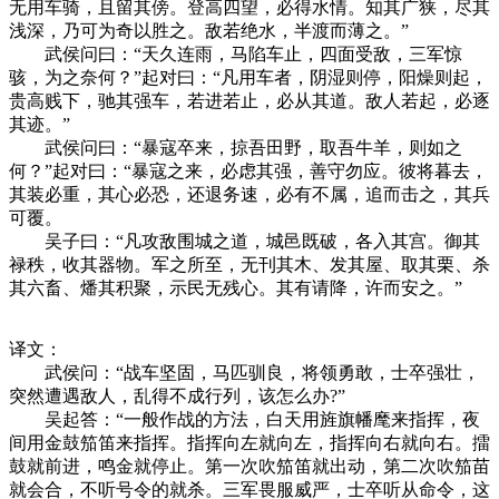
无用车骑，且留其傍。登高四望，必得水情。知其广狭，尽其
浅深，乃可为奇以胜之。敌若绝水，半渡而薄之。”
武侯问曰：“天久连雨，马陷车止，四面受敌，三军惊
骇，为之奈何？”起对曰：“凡用车者，阴湿则停，阳燥则起，
贵高贱下，驰其强车，若进若止，必从其道。敌人若起，必逐
其迹。”
武侯问曰：“暴寇卒来，掠吾田野，取吾牛羊，则如之
何？”起对曰：“暴寇之来，必虑其强，善守勿应。彼将暮去，
其装必重，其心必恐，还退务速，必有不属，追而击之，其兵
可覆。
吴子曰：“凡攻敌围城之道，城邑既破，各入其宫。御其
禄秩，收其器物。军之所至，无刊其木、发其屋、取其栗、杀
其六畜、燔其积聚，示民无残心。其有请降，许而安之。”
译文：
武侯问：“战车坚固，马匹驯良，将领勇敢，士卒强壮，
突然遭遇敌人，乱得不成行列，该怎么办?”
吴起答：“一般作战的方法，白天用旌旗幡麾来指挥，夜
间用金鼓笳笛来指挥。指挥向左就向左，指挥向右就向右。擂
鼓就前进，鸣金就停止。第一次吹笳笛就出动，第二次吹笳苗
就会合，不听号令的就杀。三军畏服威严，士卒听从命令，这