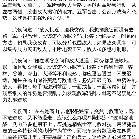
军牵制敌人前方，一军断绝敌人后路，另以两军秘密行动，从
左右两侧，袭击敌人据守的地方。五军合击，公然形成有利态
势，这就是打击强敌的方法。”
武侯问道：“敌人接近，迫我交战，我想摆脱它而没有去
路，军心很恐惧，应该怎么办呢？”吴起答：“解决这一问题的
方法，如果我众敌寡，可以分兵包围敌人，如果敌众我寡，可
以集令兵力袭击敌人，不断地袭击它，敌人虽多也可制服。”
武侯问：“如在溪谷之间和敌人遭遇，两旁都是险峻地
形，而且敌众我寡，应该怎么办呢?”吴起答：“遇到丘陵、森
林、谷地、深山、大泽等不利地形，都应迅速通过，不要迟
缓。如果在高山深谷突然与敌遭遇，必先击鼓呐喊，乘势冲乱
敌人，再把弓弩手挺进到前面，一面戒备，一面考虑计谋，并
观察敌人的阵势是否混乱，如发现敌军混乱，就毫不迟疑地全
力发起进攻。”
武侯问：“左右是高山，地形很狭窄，突然与敌遭遇，既
不敢进攻，又不能退走，应该怎么办呢?”吴起答：“这叫谷地
战，兵力虽多也用不上，应挑选精锐士卒与敌对抗，用轻捷善
走的士卒持锐利的武器作为前锋，而把车骑分散隐蔽在四周，
与前锋距离几里，不要暴露自己的兵力，这样敌人必然坚守阵