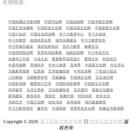
友情链接：
中国收藏证书查询网
中国书法网
中国油画网
中国书画交易网
中国艺术传播网
中国民俗文化网
中国珍珠文化网
中国刺绣文化网
VI设计知识
中国企业培训网
学习力教育中心
学习力训练
中小学教育
旅游风景名胜
城市品牌建设
学习力教育智库
学习型城市建设
域名投资知识
意志力教育
健康生活
中国营销策划网
世界民间故事网
油画定制网
中小学生作文
余建祥工作室
小说大全
家庭教育顶层设计
爱情文化
科技前沿
中国书画网
思维科学
中华人物谱
高考季
中国茶文化网
作文评论
天赋教育观察
忆西湖
艺术收藏投资
中华武术网
广告设计知识
八卦晚报
天赋教育研究
天赋邂逅
中国酒文化网
宝宝成长网
中国瓷器网
雕塑设计艺术
中国民间故事网
中国珠宝文化网
诗词鉴赏
古诗文赏析
文玩收藏投资
宝岛期刊
家庭文化建设
家风建设
教育百科
致富经
风雅中国
时尚休闲
时尚文化
书画艺术
中国兰花网
轻松演讲
高考保研
现代家庭教育
学习力教育研究
趣学街
中国典籍
世界民俗文化网
收藏证书查询网
Copyright © 2020.
诸子百家古典文学网
◎
世界儿童文学网
版
权所有