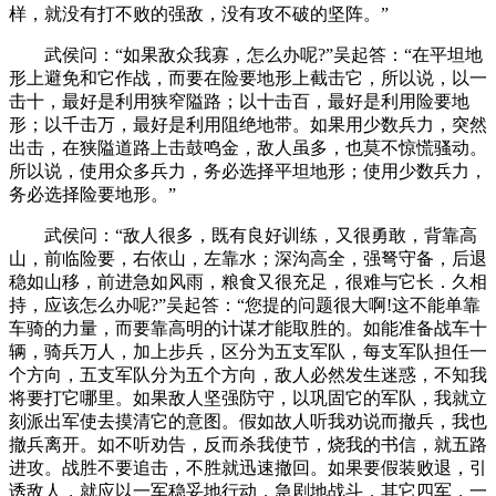
样，就没有打不败的强敌，没有攻不破的坚阵。”
武侯问：“如果敌众我寡，怎么办呢?”吴起答：“在平坦地
形上避免和它作战，而要在险要地形上截击它，所以说，以一
击十，最好是利用狭窄隘路；以十击百，最好是利用险要地
形；以千击万，最好是利用阻绝地带。如果用少数兵力，突然
出击，在狭隘道路上击鼓鸣金，敌人虽多，也莫不惊慌骚动。
所以说，使用众多兵力，务必选择平坦地形；使用少数兵力，
务必选择险要地形。”
武侯问：“敌人很多，既有良好训练，又很勇敢，背靠高
山，前临险要，右依山，左靠水；深沟高全，强弩守备，后退
稳如山移，前进急如风雨，粮食又很充足，很难与它长．久相
持，应该怎么办呢?”吴起答：“您提的问题很大啊!这不能单靠
车骑的力量，而要靠高明的计谋才能取胜的。如能准备战车十
辆，骑兵万人，加上步兵，区分为五支军队，每支军队担任一
个方向，五支军队分为五个方向，敌人必然发生迷惑，不知我
将要打它哪里。如果敌人坚强防守，以巩固它的军队，我就立
刻派出军使去摸清它的意图。假如故人听我劝说而撤兵，我也
撤兵离开。如不听劝告，反而杀我使节，烧我的书信，就五路
进攻。战胜不要追击，不胜就迅速撤回。如果要假装败退，引
诱敌人，就应以一军稳妥地行动，急剧地战斗，其它四军，一