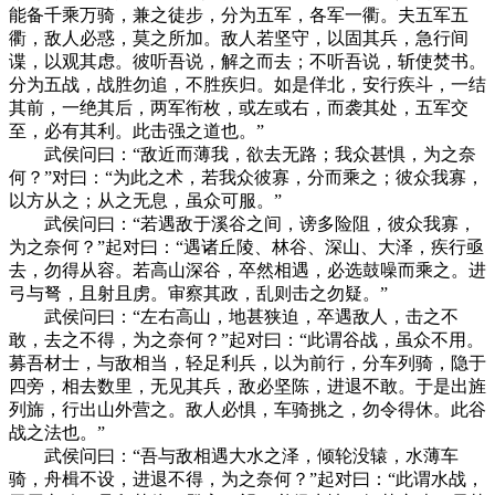
能备千乘万骑，兼之徒步，分为五军，各军一衢。夫五军五
衢，敌人必惑，莫之所加。敌人若坚守，以固其兵，急行间
谍，以观其虑。彼听吾说，解之而去；不听吾说，斩使焚书。
分为五战，战胜勿追，不胜疾归。如是佯北，安行疾斗，一结
其前，一绝其后，两军衔枚，或左或右，而袭其处，五军交
至，必有其利。此击强之道也。”
武侯问曰：“敌近而薄我，欲去无路；我众甚惧，为之奈
何？”对曰：“为此之术，若我众彼寡，分而乘之；彼众我寡，
以方从之；从之无息，虽众可服。”
武侯问曰：“若遇敌于溪谷之间，谤多险阻，彼众我寡，
为之奈何？”起对曰：“遇诸丘陵、林谷、深山、大泽，疾行亟
去，勿得从容。若高山深谷，卒然相遇，必选鼓噪而乘之。进
弓与弩，且射且虏。审察其政，乱则击之勿疑。”
武侯问曰：“左右高山，地甚狭迫，卒遇敌人，击之不
敢，去之不得，为之奈何？”起对曰：“此谓谷战，虽众不用。
募吾材士，与敌相当，轻足利兵，以为前行，分车列骑，隐于
四旁，相去数里，无见其兵，敌必坚陈，进退不敢。于是出旌
列旆，行出山外营之。敌人必惧，车骑挑之，勿令得休。此谷
战之法也。”
武侯问曰：“吾与敌相遇大水之泽，倾轮没辕，水薄车
骑，舟楫不设，进退不得，为之奈何？”起对曰：“此谓水战，