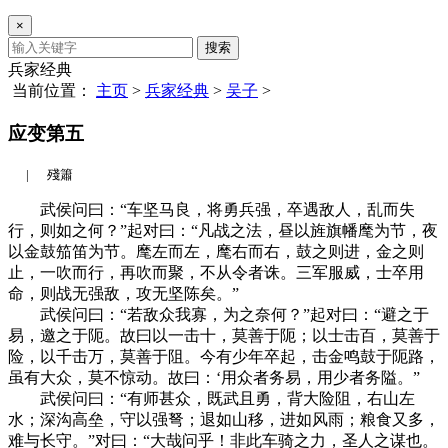
×
搜索
兵家经典
当前位置：
主页
>
兵家经典
>
吴子
>
应变第五
|
殘簫
武侯问曰：“车坚马良，将勇兵强，卒遇敌人，乱而失
行，则如之何？”起对曰：“凡战之法，昼以旌旗幡麾为节，夜
以金鼓笳笛为节。麾左而左，麾右而右，鼓之则进，金之则
止，一吹而行，再吹而聚，不从令者诛。三军服威，士卒用
命，则战无强敌，攻无坚陈矣。”
武侯问曰：“若敌众我寡，为之奈何？”起对曰：“避之于
易，邀之于阨。故曰以一击十，莫善于阨；以士击百，莫善于
险，以千击万，莫善于阻。今有少年卒起，击金鸣鼓于阨路，
虽有大众，莫不惊动。故曰：‘用众者务易，用少者务隘。”
武侯问曰：“有师甚众，既武且勇，背大险阻，右山左
水；深沟高垒，守以强弩；退如山移，进如风雨；粮食又多，
难与长守。”对曰：“大哉问乎！非此车骑之力，圣人之谋也。