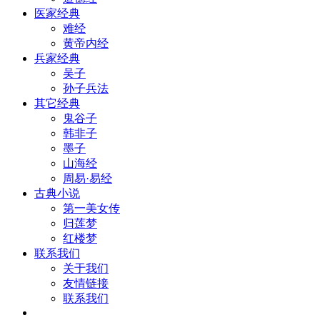
医家经典
难经
黄帝内经
兵家经典
吴子
孙子兵法
其它经典
鬼谷子
韩非子
墨子
山海经
周易·易经
古典小说
第一美女传
归莲梦
红楼梦
联系我们
关于我们
友情链接
联系我们