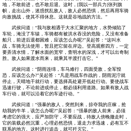
地，不敢前进，也不敢后退。这时，[我以一部兵力]张列旗
帜，走出山外，迷惑扰乱敌人，敌人必然恐惧，然后再用车骑
向敌挑战，使其不得休息。这就是谷地战的方法。”
武侯问道：“我与敌相遇于大水汇聚的地方，水势倾陷了
车轮，淹没了车辕，车骑都有被洪水吞没的危险，又没有准备
船只，前进后退都困难，应该怎么办呢?”吴起答：“这叫水
战，车骑无法使用，暂且把它留在岸边。登高观察四方，一定
要弄清水情，了解水面的宽窄，查明水的深浅，才可以出奇制
胜。敌人如果渡水而来，就乘其半渡打击它。”
武侯问道：“阴雨连绵，车马难行，四面受敌，全军惶
恐，应该怎么办?”吴起答：“凡是用战车作战的，阴雨泥泞就
停止，天晴地干就行动，要选择高处避开低处行动。要使战车
迅速行驶，不论前进或停止，都必须利用道路。如果有敌人战
车行动，就可以沿着它的车迹行动。”
武侯问道：“强暴的敌人，突然到来，掠夺我的庄稼，抢
劫我的牛羊，该怎么办呢?”吴起答：“强暴的敌人前来，必须
考虑它的强大，应严加防守，不要应战，待敌人傍晚撤走时，
它的装载必然沉重，心理必然恐惧，退走力求迅速，必有互不
联系的地方。这时进行追击，就可歼灭它。”