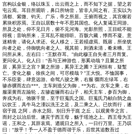
宫构以金银，络以珠玉，出云雨之上，而不知下之据，望之若
屯云焉。耳目所观听，鼻口所纳尝，皆非人间之有。王实以为
清都、紫微、钧天、广乐，帝之所居。王俯而视之，其宫榭若
累块积苏焉。王自以居数十年不思其国也。化人复谒王同游。
所及之处，仰不见日月，俯不见河海。光影所照，王目眩不能
得视；音响所来，王耳乱不能得听。百骸六藏，悸而不凝。意
迷精丧，请化人求还。化人移之，王若殒虚焉。既寤，所坐犹
向者之处，侍御犹向者之人。视其前，则酒未清，肴未昲。王
问所从来。左右曰：“王默存耳。”由此穆王自失者三月而复。
更问化人。化人曰：“吾与王神游也，形奚动哉？且曩之所
居，奚异王之宫？曩之所游，奚异王之圃？王闲恒有，疑蹔
亡。变化之极，徐疾之间，可尽模哉？”王大悦。不恤国事，
不乐臣妾，肆意远游。命驾八骏之乘，右服 骝而左绿耳，右
骖赤骥而左白***。主车则造父为御，**为右。次车之乘，右
服渠黄而左踰轮，左骖盗骊而右山子，柏夭主车，参百为御，
奔戎为右。弛驱千里，至于巨蒐氏之国。巨蒐氏乃献白鹄之血
以饮王，具牛马之湩以洗王之足，及二乘之人。已饮而行，遂
宿于崑 之阿，赤水之阳。别日升于崑 之丘，以观黄帝之宫，
而封之以治后世。遂宾于西王母，觞于瑶池之上。西王母为王
谣，王和之，其辞哀焉。迺观日之所入，一日行万里。王乃叹
曰：“放乎！予一人不盈于德而谐于乐，后世其追数吾过