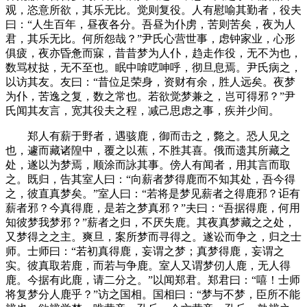
观，恣意所欲，其乐无比。觉则复役。人有慰喻其勤者，役夫
曰：“人生百年，昼夜各分。吾昼为仆虏，苦则苦矣，夜为人
君，其乐无比。何所怨哉？”尹氏心营世事，虑钟家业，心形
俱疲，夜亦昏惫而寐，昔昔梦为人仆，趋走作役，无不为也，
数骂杖挞，无不至也。眠中啽呓呻呼，彻旦息焉。尹氏病之，
以访其友。友曰：“昔位足荣身，资财有余，胜人远矣。夜梦
为仆，苦逸之复，数之常也。若欲觉梦兼之，岂可得邪？”尹
氏闻其友言，宽其役夫之程，减己思虑之事，疾并少间。
郑人有薪于野者，遇骇鹿，御而击之，斃之。恐人见之
也，遽而藏诸隍中，覆之以蕉，不胜其喜。俄而遗其所藏之
处，遂以为梦焉，顺涂而詠其事。傍人有闻者，用其言而取
之。既归，告其室人曰：“向薪者梦得鹿而不知其处，吾今得
之，彼直真梦矣。”室人曰：“若将是梦见薪者之得鹿邪？讵有
薪者邪？今真得鹿，是若之梦真邪？”夫曰：“吾据得鹿，何用
知彼梦我梦邪？”薪者之归，不厌失鹿。其夜真梦藏之之处，
又梦得之之主。爽旦，案所梦而寻得之。遂讼而争之，归之士
师。士师曰：“若初真得鹿，妄谓之梦；真梦得鹿，妄谓之
实。彼真取若鹿，而若与争鹿。室人又谓梦仞人鹿，无人得
鹿。今据有此鹿，请二分之。”以闻郑君。郑君曰：“嘻！士师
将复梦分人鹿乎？”访之国相。国相曰：“梦与不梦，臣所不能