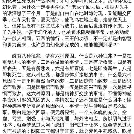
幻化与生死没有什么不同，才可以学习幻化之术。我和你也在
幻化着，为什么一定要再学呢？”老成子回去后，根据尹先生
的话深思了三个月，于是能自由自在地时隐时现，又能翻交四
季，使冬天打雷，夏天结冰，使飞鸟在地上走，走兽在天上
飞。但终生没有把这些法术写成书，因而后世没有传下来。列
子先生说：“善于幻化的人，他的道术隐秘而平常，他的功绩
与一般人相同。五帝的德行，三王的功绩，不一定都是由智慧
和勇力而来，也许是由幻化来完成的，谁能推测到呢？”
醒有八种征兆，梦有六种原因。什么是八种征兆？一是在
重复过去的事情，二是在做新的事情，三是有所收获，四是有
所丧失，五是有所悲哀，六是有所喜悦，七是即将新生，八是
即将死亡。这八种征兆，都是形体所接触的事情。什么是六种
原因？一是平时自然而然的梦，二是因惊愕而致梦，三是因思
虑而致梦，四是因醒悟而致梦，五是因高兴而致梦，六是因畏
惧而致梦。这六种原因，都是精神所交接的事情。不懂得神感
事变所引起的原因的人，事情发生了还不知道是什么回事；懂
得神感事变所引起的原因的人，事情一发生便明白是怎么回
事。明白是怎么回事，便无所畏惧。一个人体魄的充实、空
虚、亏损、增强，都与天地相通，与外物相应。所以阴气过于
旺盛，就会梦见过大河而恐惧；阳气过于旺盛，就会梦见过大
火而被烧的；阴阳二气都过于旺盛，就会梦见生死残杀。吃是