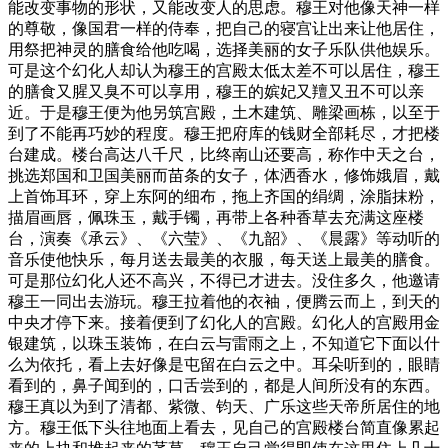
能改变事物的形状，又能改变人的思虑。穆王对他像天神一样
的尊敬，像国君一样的侍奉，把自己的寝宫让出来让他居住，
用祭把神灵的膳食给他吃喝，选择美丽的女子乐队供他娱乐。
可是这个幻化人却认为穆王的宫殿太低太差不可以居住，穆王
的膳食又腥又臭不可以享用，穆王的嫔妃又羶又丑不可以亲
近。于是穆王便为他另筑宫殿，土木建筑、雕梁画栋，以至于
到了不能再巧妙的程度。穆王把府库的钱财全部耗尽，才把楼
台建成。楼台高达八千尺，比终南山还要高，称作中天之台，
挑选郑国和卫国美丽而苗条的女子，体洒香水，修饰娥眉，戴
上首饰耳环，穿上东阿的细布，拖上齐国的绢绸，涂脂抹粉，
描眉画唇，佩珠玉，戴手镯，再带上各种香草去充满这座楼
台，演奏《承云》、《六莹》、《九韶》、《晨露》等动听的
音乐使他快乐，每月送去最美的衣服，每天送上最美的膳食。
可是那位幻化人还不高兴，不得已才进去。没住多久，他邀请
穆王一同出去游玩。穆王拉着他的衣袖，便腾云而上，到天的
中央才停下来。接着便到了幻化人的宫殿。幻化人的宫殿用金
银建筑，以珠玉装饰，在白云与雷雨之上，不知道它下面以什
么为依托，看上去好像是屯留在白云之中。耳朵听到的，眼睛
看到的，鼻子闻到的，口舌尝到的，都是人间所没有的东西。
穆王真以为到了清都、紫微、钧天、广乐这些天帝所居住的地
方。穆王低下头往地面上看去，见自己的宫殿楼台简直像累起