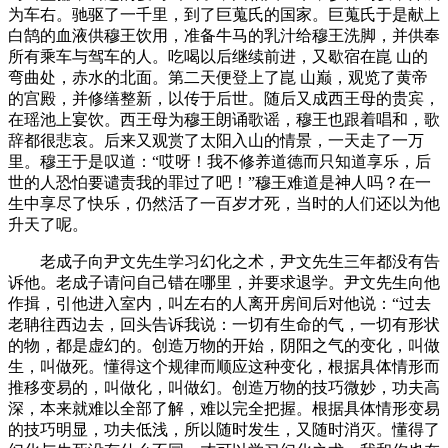
为车右。驰驱了一千里，到了巨蒐氏的国家。巨蒐氏于是献上
白鹄的血液供穆王饮用，准备牛马的乳汁给穆王洗脚，并供奉
所有乘车与驾车的人。吃喝以后继续前进，又歇宿在崑 山的
弯曲处，赤水的北面。第二天便登上了崑 山巅，观览了黄帝
的宫殿，并修缮整新，以传于后世。随后又成西王母的贵宾，
在瑶池上宴饮。西王母为穆王朗诵歌谣，穆王也跟着唱和，歌
辞都很悲哀。后来又观赏了太阳入山的情景，一天走了一万
里。穆王于是叹道：“哎呀！我不修养道德而只知道享乐，后
世的人恐怕要谴责我的罪过了吧！”穆王难道是神人吗？在一
生中享尽了快乐，仍然活了一百岁才死，当时的人们还以为他
升天了呢。
老成子向尹文先生学习幻化之术，尹文先生三年都没有告
诉他。老成子请问自己错在哪里，并要求退学。尹文先生向他
作揖，引他进入室内，叫左右的人离开房间后对他说：“过去
老聃往西边去，回头告诉我说：一切有生命的气，一切有形状
的物，都是虚幻的。创造万物的开始，阴阳之气的变化，叫做
生，叫做死。懂得这个规律而顺应这种变化，根据具体情形而
推移变易的，叫做化，叫做幻。创造万物的技巧微妙，功夫高
深，本来就难以全部了解，难以完全把握。根据具体情形变易
的技巧明显，功夫低浅，所以随时发生，又随时消灭。懂得了