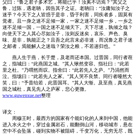
父曰：“鲁之君子多术艺，将能已乎！汝奚不访焉？”其父之
鲁，过陈，遇老聃，因告其子之证。老聃曰：“汝庸知汝子之
迷乎？今天下之人皆惑于是非，昏于利害，同疾者多，固莫有
觉者。且一身之迷不足倾一家，一家之迷不足倾一乡，一乡之
迷不足倾一国，一国之迷不足倾天下。天下尽迷，孰倾之哉？
向使天下之人其心尽如汝子，汝则反迷矣，哀乐、声色、臭
味、是非，孰能正之？且吾之此言未必非迷，而况鲁之君子迷
之邮者，焉能解人之迷哉？荣汝之粮，不若遄归也。”
燕人生于燕，长于楚，及老而还本国。过晋国，同行者诳
之，指城曰：“此燕国之城。”其人愀然变容。指社曰：“此若
里之杜。”乃喟然而叹。指舍曰：“此若先人之庐。”乃涓然而
泣。指垅曰：“此若先人之冢。”其人哭不良禁。同行者哑然大
笑，曰：“予昔绐若，此晋国耳。”其人大惭。及至燕，真见燕
国之城杜，真见先人之庐冢，悲心更微。
www.guwenxue.net
整理
译文：
周穆王时，最西方的国家有个能幻化的人来到中国，他能
进入水火之中，穿过金属岩石，能翻倒山河，移动城市，悬在
空中不会坠落，碰到实物不被阻碍，千变万化，无穷无尽，既