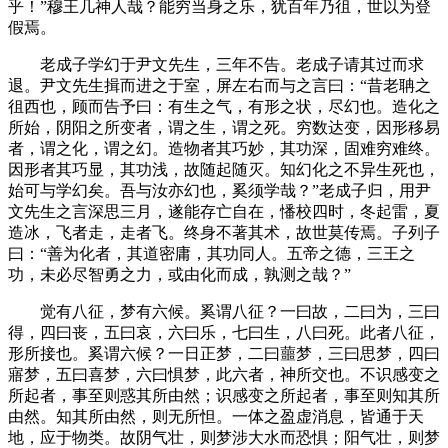
乎！”穆王几神人哉？能穷当身之乐，犹百年乃徂，世以为登
假焉。
老成子学幻于尹文先生，三年不告。老成子请其过而求
退。尹文先生揖而进之于室，屏左右而与之言曰：“昔老聃之
徂西也，顾而告予曰：有生之气，有形之状，尽幻也。造化之
所始，阴阳之所变者，谓之生，谓之死。穷数达变，因形移易
者，谓之化，谓之幻。造物者其巧妙，其功深，固难穷难终。
因形者其巧显，其功浅，故随起随灭。知幻化之不异生死也，
始可与学幻矣。吾与汝亦幻也，奚须学哉？”老成子归，用尹
文先生之言深思三月，遂能存亡自在，憣校四时，冬起雷，夏
造冰，飞者走，走者飞。终身不著其术，故世莫传焉。子列子
曰：“善为化者，其道密庸，其功同人。五帝之德，三王之
功，未必尽智勇之力，或由化而成，孰测之哉？”
觉有八征，梦有六候。奚谓八征？一曰故，二曰为，三曰
得，四曰丧，五曰哀，六曰乐，七曰生，八曰死。此者八征，
形所接也。奚谓六候？一日正梦，二曰蘁梦，三曰思梦，四曰
寤梦，五曰喜梦，六曰惧梦，此六者，神所交也。不识感变之
所起者，事至则惑其所由然；识感变之所起者，事至则知其所
由然。知其所由然，则无所怛。一体之盈虚消息，皆通于天
地，应于物类。故阴气壮，则梦涉大水而恐惧；阳气壮，则梦