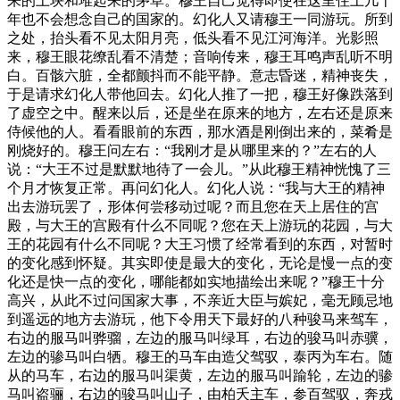
来的上块和堆起来的茅草。穆王自己觉得即使在这里住上几十
年也不会想念自己的国家的。幻化人又请穆王一同游玩。所到
之处，抬头看不见太阳月亮，低头看不见江河海洋。光影照
来，穆王眼花缭乱看不清楚；音响传来，穆王耳鸣声乱听不明
白。百骸六脏，全都颤抖而不能平静。意志昏迷，精神丧失，
于是请求幻化人带他回去。幻化人推了一把，穆王好像跌落到
了虚空之中。醒来以后，还是坐在原来的地方，左右还是原来
侍候他的人。看看眼前的东西，那水酒是刚倒出来的，菜肴是
刚烧好的。穆王问左右：“我刚才是从哪里来的？”左右的人
说：“大王不过是默默地待了一会儿。”从此穆王精神恍愧了三
个月才恢复正常。再问幻化人。幻化人说：“我与大王的精神
出去游玩罢了，形体何尝移动过呢？而且您在天上居住的宫
殿，与大王的宫殿有什么不同呢？您在天上游玩的花园，与大
王的花园有什么不同呢？大王习惯了经常看到的东西，对暂时
的变化感到怀疑。其实即使是最大的变化，无论是慢一点的变
化还是快一点的变化，哪能都如实地描绘出来呢？”穆王十分
高兴，从此不过问国家大事，不亲近大臣与嫔妃，毫无顾忌地
到遥远的地方去游玩，他下令用天下最好的八种骏马来驾车，
右边的服马叫骅骝，左边的服马叫绿耳，右边的骏马叫赤骥，
左边的骖马叫白牺。穆王的马车由造父驾驭，泰丙为车右。随
从的马车，右边的服马叫渠黄，左边的服马叫踰轮，左边的骖
马叫盗骊，右边的骏马叫山子，由柏夭主车，参百驾驭，奔戎