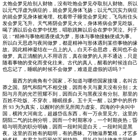
太饱会梦见给别人财物，没有吃饱会梦见夺取别人财物。所以
以元气浮虚为病症的，就会梦见身体飞扬；以元气沉实力病症
的就会梦见身体被淹埋。枕着带子睡觉会梦见蛇，飞鸟衔住头
发会梦见飞升。天气将阴会梦见大火，身体将病会梦见吃饭。
喝了酒以后会在梦中忧愁，唱歌跳舞以后会在梦中哭泣。列子
说：“精神与事物相遇便成为梦，形体与事物接触便成为事。
所以白天思虑与夜间做梦，都是精神与形体遇到某些事物的缘
故。因此精神凝结在一点上的人，白天不会思虑，夜间也不会
做梦。真正清醒的人不用语言，真在做梦的人并不通达，只是
随着事物的变化而变化往来。古代的真人，醒着的时候连自己
也忘记了，睡眠的时候不会做梦，难道是虚假的话吗？”
最西方的南角有个国家，不知道与哪些国家接壤，名叫古
莽之国。阴气和阳气不相交接，因而冬天与夏天没有分别；太
阳与月亮的光芒照耀不到，因而白天与黑夜没有分别。那里的
百姓不吃饭、不穿衣，睡眠很多。五十天一醒，以梦中的所作
所 93 为为真实，以醒时的所见所闻力虚妄。四海的中央叫中
国，横跨大河南北，超越岱岳东西，有一万余里见方。这里的
阴阳二气的比例分明，因而一个时期寒冷，一个时期炎热；昏
暗与明亮的职分明确，因而一段时间是白天，一段时间是黑
夜。这里的百姓有的聪明，有的愚昧。万物滋养繁殖，才艺多
种多样。有君主与臣民的互相抉助，用礼仪与法律来共同维