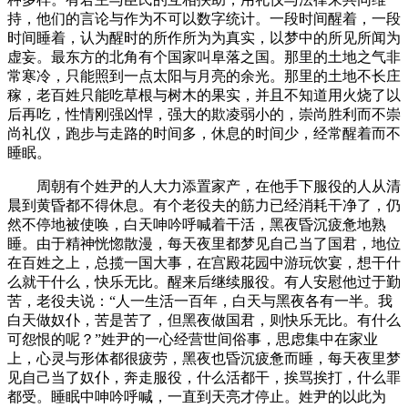
持，他们的言论与作为不可以数字统计。一段时间醒着，一段
时间睡着，认为醒时的所作所为为真实，以梦中的所见所闻为
虚妄。最东方的北角有个国家叫阜落之国。那里的土地之气非
常寒冷，只能照到一点太阳与月亮的余光。那里的土地不长庄
稼，老百姓只能吃草根与树木的果实，并且不知道用火烧了以
后再吃，性情刚强凶悍，强大的欺凌弱小的，崇尚胜利而不崇
尚礼仪，跑步与走路的时间多，休息的时间少，经常醒着而不
睡眠。
周朝有个姓尹的人大力添置家产，在他手下服役的人从清
晨到黄昏都不得休息。有个老役夫的筋力已经消耗干净了，仍
然不停地被使唤，白天呻吟呼喊着干活，黑夜昏沉疲惫地熟
睡。由于精神恍惚散漫，每天夜里都梦见自己当了国君，地位
在百姓之上，总揽一国大事，在宫殿花园中游玩饮宴，想干什
么就干什么，快乐无比。醒来后继续服役。有人安慰他过于勤
苦，老役夫说：“人一生活一百年，白天与黑夜各有一半。我
白天做奴仆，苦是苦了，但黑夜做国君，则快乐无比。有什么
可怨恨的呢？”姓尹的一心经营世间俗事，思虑集中在家业
上，心灵与形体都很疲劳，黑夜也昏沉疲惫而睡，每天夜里梦
见自己当了奴仆，奔走服役，什么活都干，挨骂挨打，什么罪
都受。睡眠中呻吟呼喊，一直到天亮才停止。姓尹的以此为