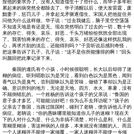
按他的要求办了。没有人知道儒生干了些什么，而华子多年积
累起来的病突然全都除去了。华子清醒以后，便大发雷霆，废
黜妻子，惩罚儿子，并拿起戈矛驱逐儒生。宋国人把他捉住并
问他为什么这样做。华子说：“过去我健忘，脑子里空空荡荡
不知道天地是有还是无。现在突然明白了过去的一切，数十年
来的存亡、得失、哀乐、好恶，千头万绪纷纷扰扰全部出现
了。我害怕将来的存亡、得失、哀乐、好恶还像这样扰乱我的
心，再求片刻的淡忘，还能得到吗？”子贡听说后感到奇怪，
把这事告诉了孔子。孔子说：“这不是你所能懂得的啊！”回头
叫颜回把此事记录下来。
秦国的逢氏有个小孩，小时候很聪明，长大以后却得了迷
糊的病症。听到唱歌以为是哭泣，看到白色以为是黑色，闻到
香气以为是臭气，尝到甜昧以为是苦味，做错了事却以为是正
确。意识所到的地方，无论是天地、四方、水火、寒暑，没有
不颠倒错乱的。一个姓杨的告诉这个孩子的父亲说：“鲁国的
君子多才多艺，可能能治好吧！你为么不去拜访呢？”孩子的
父亲去了鲁国，当路过陈国时，碰到了老聃，便告诉他儿子的
病症。老聃说：“你的愚昧哪里能知道你儿子的迷糊？现在天
下的人对什么为是、什么为非搞不清楚，对什么是利、什么是
害糊里糊涂，害这种病的人很多，本来就没有清醒的人。而且
一个人迷糊并不能使一家倾覆，一家人迷糊并不能使一乡倾