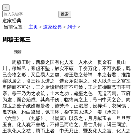
×
搜索
道家经典
当前位置：
主页
>
道家经典
>
列子
>
周穆王第三
|
殘簫
周穆王时，西极之国有化人来，入水火，贯金石，反山
川，移城邑，乘虚不坠，触实不硋，千变万化，不可穷极，既
已变物之形，又且易人之虑。穆王敬之若神，事之若君，推路
寝以居之，引三牲以进之，选女乐以娱之。化人以为王之宫室
卑陋而不可处，王之厨馔腥蝼而不可飨，王之嫔御膻恶而不可
亲。穆王乃为之改筑，土木之功，赭垩之色，无遗巧焉。五府
为虚，而台始成。其高千仞，临终南之上，号曰中天之台。简
郑卫之处子娥媌靡曼者，施芳泽，正娥眉，设笄珥，衣阿锡，
曳齐纨，粉白黛黑，佩玉环，杂芷若以满之，奏《承云》、
《六莹》、《九韶》、《晨露》以乐之，月月献玉衣，旦旦荐
玉食。化人犹不舍然，不得已而临之。居亡几何，谒王同游。
王执化人之祛，腾而上者，中天乃止。暨及化人之宫。化人之