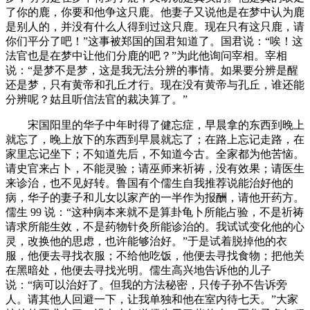
了你的鹿，你要和他争这只鹿。他妻子又说他是在梦中认为鹿
是别人的，并没有什么人得到过这只鹿。现在只有这只鹿，请
你们平分了吧！”这事被郑国的国君知道了。国君说：“唉！这
法官也是在梦中让他们分鹿的吧？”为此他询问宰相。宰相
说：“是梦不是梦，这是我无法分辨的事情。如果要分辨是醒
还是梦，只有黄帝和孔丘才行。现在没有黄帝与孔丘，谁还能
分辨呢？姑且听信法官的裁决算了。”
宋国阳里的华子中年时得了健忘症，早晨拿的东西到晚上
就忘了，晚上放下的东西到早晨就忘了；在路上忘记走路，在
家里忘记坐下；不知道先后，不知道今古。全家都为他苦恼。
请史官来占卜，不能灵验；请巫师来祈祷，没有效果；请医生
来诊治，也不见好转。鲁国有个儒生自我推荐说能治好他的
病，华子的妻子和儿女以家产的一半作为报酬，请他开药方。
儒生 99 说：“这种病本来就不是算卦龟卜所能占验，不是祈祷
请求所能生效，不是药物针灸所能诊治的。我试试变化他的心
灵，改换他的思虑，也许能够治好。”于是试着脱掉他的衣
服，他便去寻找衣服；不给他吃饭，他便去寻找食物；把他关
在黑暗处，他便去寻找光明。儒生高兴地告诉他的儿子
说：“病可以治好了。但我的方法秘密，只传子孙不告诉旁
人。请其他人回避一下，让我单独和他在室内待七天。”大家