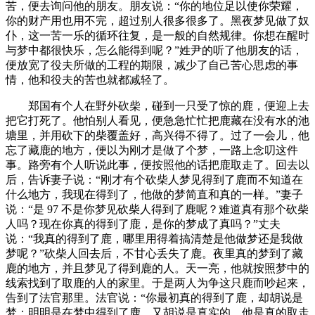
苦，便去询问他的朋友。朋友说：“你的地位足以使你荣耀，
你的财产用也用不完，超过别人很多很多了。黑夜梦见做了奴
仆，这一苦一乐的循环往复，是一般的自然规律。你想在醒时
与梦中都很快乐，怎么能得到呢？”姓尹的听了他朋友的话，
便放宽了役夫所做的工程的期限，减少了自己苦心思虑的事
情，他和役夫的苦也就都减轻了。
郑国有个人在野外砍柴，碰到一只受了惊的鹿，便迎上去
把它打死了。他怕别人看见，便急急忙忙把鹿藏在没有水的池
塘里，并用砍下的柴覆盖好，高兴得不得了。过了一会儿，他
忘了藏鹿的地方，便以为刚才是做了个梦，一路上念叨这件
事。路旁有个人听说此事，便按照他的话把鹿取走了。回去以
后，告诉妻子说：“刚才有个砍柴人梦见得到了鹿而不知道在
什么地方，我现在得到了，他做的梦简直和真的一样。”妻子
说：“是 97 不是你梦见砍柴人得到了鹿呢？难道真有那个砍柴
人吗？现在你真的得到了鹿，是你的梦成了真吗？”丈夫
说：“我真的得到了鹿，哪里用得着搞清楚是他做梦还是我做
梦呢？”砍柴人回去后，不甘心丢失了鹿。夜里真的梦到了藏
鹿的地方，并且梦见了得到鹿的人。天一亮，他就按照梦中的
线索找到了取鹿的人的家里。于是两人为争这只鹿而吵起来，
告到了法官那里。法官说：“你最初真的得到了鹿，却胡说是
梦；明明是在梦中得到了鹿，又胡说是真实的。他是真的取走