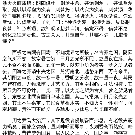
涉大火而燔焫；阴阳俱壮，则梦生杀。甚饱则梦与，甚饥则梦
取。是以以浮虚为疾者，则梦扬；以沈实为疾者，则梦溺。藉
带而寝则梦蛇，飞鸟衔发则梦飞。将阴梦火，将疾梦食。饮酒
者忧，歌儛者哭。子列子曰：“神遇为梦，形接为事。故昼想
夜梦，神形所遇。故神凝者想梦自消。信觉不语，信梦不达，
物化之往来者也。古之真人，其觉自忘，其寝不梦，几虚语
哉？”
西极之南隅有国焉，不知境界之所接，名古莽之国。阴阳
之气所不交，故寒暑亡辨；日月之光所不照，故昼夜亡辨。其
民不食不衣而多眠。五旬一觉，以梦中所为者实，觉之所见者
妄。四海之齐谓中央之国，跨河南北，越岱东西，万有余里。
其阴阳之审度，故一寒一暑；昏明之分察，故一昼一夜。其民
有智有愚。万物滋殖，才艺多方。有君臣相临，礼法相持，其
所云为不可称计。一觉一寐，以为觉之所为者实，梦之所见者
妄。东极之北隅有国日阜落之国。其土气常燠，日月余光之
照。其土不生嘉苗，其民食草根木实，不知火食，性刚悍，强
弱相藉，贵胜而不尚义，多驰步，少休息，常觉而不眠。
周之尹氏大治产，其下趣役者侵晨昏而弗息。有老役夫筋
力竭矣，而使之弥勤，昼则呻呼而即事，夜则昏惫而熟寐。精
神荒散，昔昔梦为国君，居人民之上，总一国之事，游燕宫