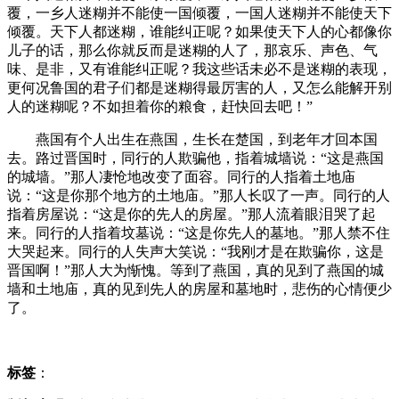
覆，一乡人迷糊并不能使一国倾覆，一国人迷糊并不能使天下
倾覆。天下人都迷糊，谁能纠正呢？如果使天下人的心都像你
儿子的话，那么你就反而是迷糊的人了，那哀乐、声色、气
味、是非，又有谁能纠正呢？我这些话未必不是迷糊的表现，
更何况鲁国的君子们都是迷糊得最厉害的人，又怎么能解开别
人的迷糊呢？不如担着你的粮食，赶快回去吧！”
燕国有个人出生在燕国，生长在楚国，到老年才回本国
去。路过晋国时，同行的人欺骗他，指着城墙说：“这是燕国
的城墙。”那人凄怆地改变了面容。同行的人指着土地庙
说：“这是你那个地方的土地庙。”那人长叹了一声。同行的人
指着房屋说：“这是你的先人的房屋。”那人流着眼泪哭了起
来。同行的人指着坟墓说：“这是你先人的墓地。”那人禁不住
大哭起来。同行的人失声大笑说：“我刚才是在欺骗你，这是
晋国啊！”那人大为惭愧。等到了燕国，真的见到了燕国的城
墙和土地庙，真的见到先人的房屋和墓地时，悲伤的心情便少
了。
标签
：