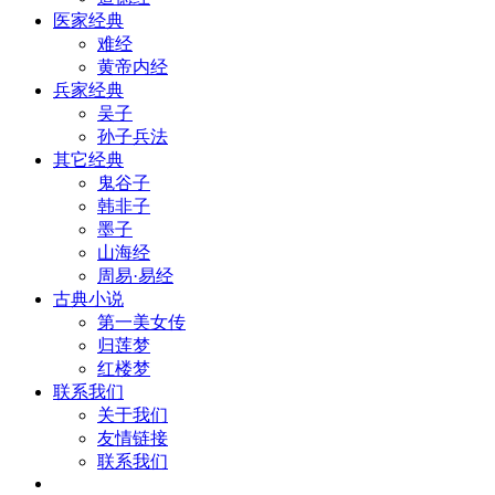
医家经典
难经
黄帝内经
兵家经典
吴子
孙子兵法
其它经典
鬼谷子
韩非子
墨子
山海经
周易·易经
古典小说
第一美女传
归莲梦
红楼梦
联系我们
关于我们
友情链接
联系我们