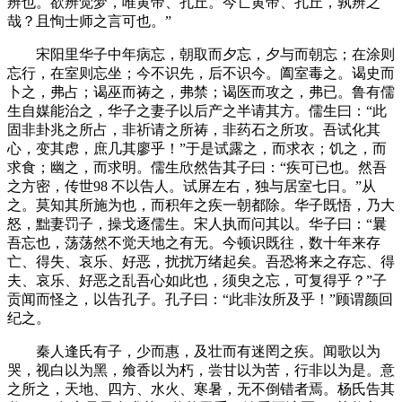
辨也。欲辨觉梦，唯黄帝、孔丘。今亡黄帝、孔丘，孰辨之
哉？且恂士师之言可也。”
宋阳里华子中年病忘，朝取而夕忘，夕与而朝忘；在涂则
忘行，在室则忘坐；今不识先，后不识今。阖室毒之。谒史而
卜之，弗占；谒巫而祷之，弗禁；谒医而攻之，弗已。鲁有儒
生自媒能治之，华子之妻子以后产之半请其方。儒生曰：“此
固非卦兆之所占，非祈请之所祷，非药石之所攻。吾试化其
心，变其虑，庶几其廖乎！”于是试露之，而求衣；饥之，而
求食；幽之，而求明。儒生欣然告其子曰：“疾可已也。然吾
之方密，传世98 不以告人。试屏左右，独与居室七日。”从
之。莫知其所施为也，而积年之疾一朝都除。华子既悟，乃大
怒，黜妻罚子，操戈逐儒生。宋人执而问其以。华子曰：“曩
吾忘也，荡荡然不觉天地之有无。今顿识既往，数十年来存
亡、得失、哀乐、好恶，扰扰万绪起矣。吾恐将来之存忘、得
夫、哀乐、好恶之乱吾心如此也，须臾之忘，可复得乎？”子
贡闻而怪之，以告孔子。孔子曰：“此非汝所及乎！”顾谓颜回
纪之。
秦人逢氏有子，少而惠，及壮而有迷罔之疾。闻歌以为
哭，视白以为黑，飨香以为朽，尝甘以为苦，行非以为是。意
之所之，天地、四方、水火、寒暑，无不倒错者焉。杨氏告其