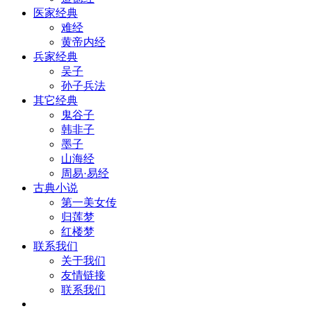
医家经典
难经
黄帝内经
兵家经典
吴子
孙子兵法
其它经典
鬼谷子
韩非子
墨子
山海经
周易·易经
古典小说
第一美女传
归莲梦
红楼梦
联系我们
关于我们
友情链接
联系我们