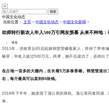
×
搜索
中国文化动态
当前位置：
主页
>
中国文化动态
>
中国文化新闻
>
幼师转行新农人年入500万引网友羡慕 从来不种地：
|
佚名
2011年，济南章丘85后姑娘韩
莹莹
瞒着家人，辞掉了带有
椿芽，年收入超过500万元。跨界，她不仅成功了，还跨出
在占地一亩多的大棚内，生长着5万多株香椿。韩莹莹道出
右，每斤最高可以卖到90块钱。
2016年下半年，她发现了蒲公英的商机。蒲公英药食同源，
单。